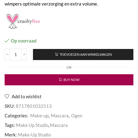
wimpers optimale verzorging en extra volume.
Op voorraad
TOEVOEGEN AAN WINKELWAGEN
Mascara
Base
OR
aantal
BUY NOW
Add to wishlist
SKU:
8717801032513
Categories:
Make-up
,
Mascara
,
Ogen
Tags:
Make Up Studio
,
Mascara
Merk:
Make-Up Studio