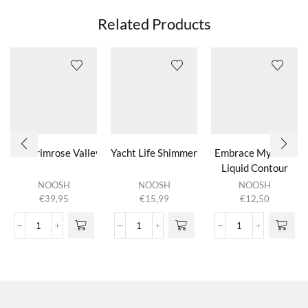
Related Products
The Primrose Valley collection
Yacht Life Shimmer Oil
Embrace My Face
Liquid Contour
NOOSH
NOOSH
NOOSH
€
39,95
€
15,99
€
12,50
The Primrose Valley collection
Yacht Life Shimmer Oil
Embrace
aantal
aantal
My
Face
Liquid
Contour
aantal