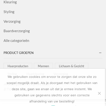
Kleuring
Styling
Verzorging
Baardverzorging
Alle categorieën
PRODUCT GROEPEN
Haarproducten
Mannen
Lichaam & Gezicht
Styling
Haarkleuring
Verzorging
We gebruiken cookies om ervoor te zorgen dat onze site zo
soepel mogelijk draait. Als je doorgaat met het gebruiken van
Al onze goederen zijn inclusief
BTW afgebeeld in onze shop!
deze site, gaan we ervan uit dat je ermee instemt. We
gebruiken uw gegevens slechts voor een correcte
afhandeling van uw bestelling!
Copyright © 2022
Salon Goederen