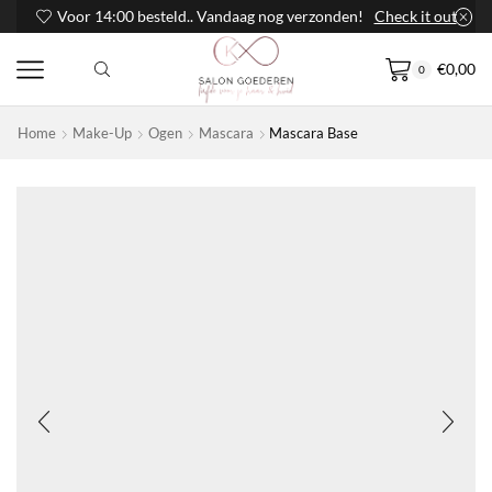
Voor 14:00 besteld.. Vandaag nog verzonden!
Check it out
€
0,00
0
Home
Make-Up
Ogen
Mascara
Mascara Base