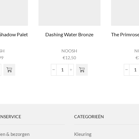
 Shadow Palette
Dashing Water Bronze
The Primrose
SH
NOOSH
N
99
€
12,50
€
Night Eye Shadow Palette
Dashing Water Bronze
Th
l
aantal
aa
NSERVICE
CATEGORIEËN
en & bezorgen
Kleuring