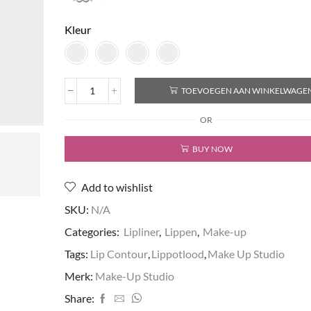
Kleur
TOEVOEGEN AAN WINKELWAGE
Durable
Lip
OR
Contour
Lippotlood
BUY NOW
aantal
Add to wishlist
SKU:
N/A
Categories:
Lipliner
,
Lippen
,
Make-up
Tags:
Lip Contour
,
Lippotlood
,
Make Up Studio
Merk:
Make-Up Studio
Share: