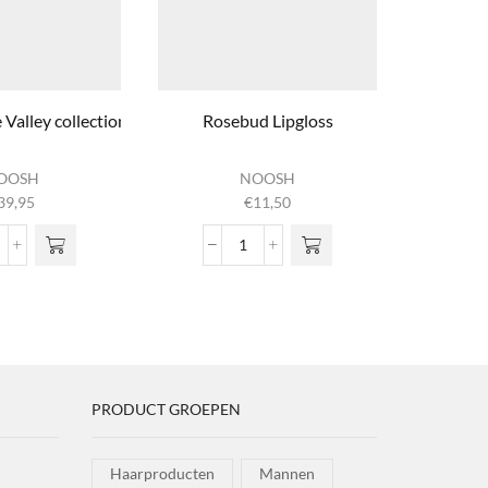
 Valley collection
Rosebud Lipgloss
Rosy Cos
OOSH
NOOSH
39,95
€
11,50
e Primrose Valley collection
Rosebud Lipgloss
ntal
aantal
PRODUCT GROEPEN
Haarproducten
Mannen