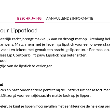
BESCHRIJVING
AANVULLENDE INFORMATIE
our Lippotlood
erlijk zacht, brengt makkelijk aan en droogt mat op. Urenlang heb 
ar wens. Match hem met je lievelings lipstick voor een onweersta
jk zacht en tekent met gemak een prachtige lipcontour. Eenmaal op 
e Lip Contour blijft jouw Lipstick nog beter zitten.
lood.
ijd van de lipstick te verlengen.
od
ks en past onder andere perfect bij de lipsticks uit het assortiment
Dit zorgt voor een zijdezachte matte look op je lippen.
n. Je kunt je lippen mooi invullen met een kleur die de hele dag perfec