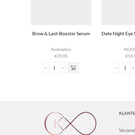
Brow & Lash Booster Serum
Date Night Eye
Andmetics
NOO
€
29,90
€
14,
Brow
Date 
&
aanta
Lash
Booster
Serum
aantal
KLANTE
Verzend