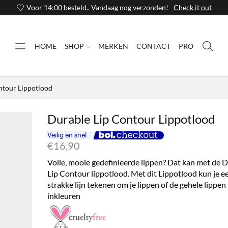
Voor 14:00 besteld.. Vandaag nog verzonden!
Check it out
HOME
SHOP
MERKEN
CONTACT
PRO
ntour Lippotlood
Durable Lip Contour Lippotlood
€
16,90
Volle, mooie gedefinieerde lippen? Dat kan met de 
Lip Contour lippotlood. Met dit Lippotlood kun je e
strakke lijn tekenen om je lippen of de gehele lippen
inkleuren