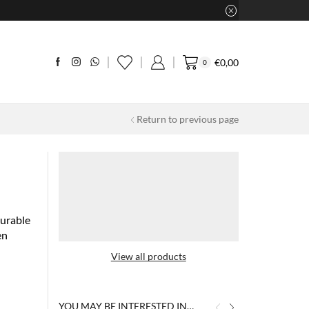
€
0,00
0
Return to previous page
Durable
en
View all products
YOU MAY BE INTERESTED IN…