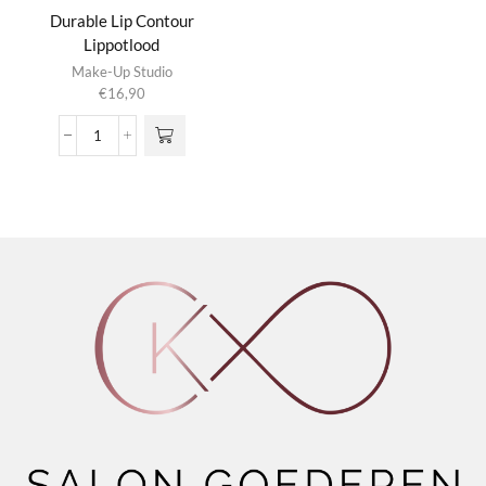
Durable Lip Contour
Lippotlood
Dit product
Make-Up Studio
heeft
€
16,90
meerdere
variaties.
Durable
Deze optie
Lip
kan gekozen
Contour
worden op de
Lippotlood
productpagina
aantal