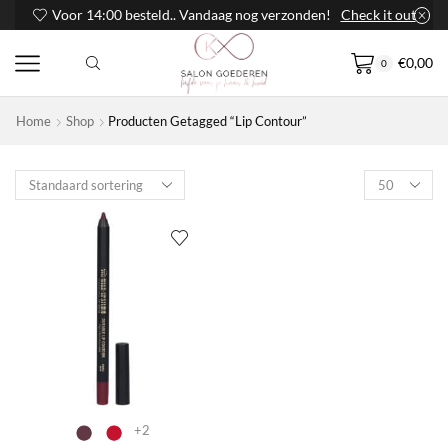
Voor 14:00 besteld.. Vandaag nog verzonden!
Check it out
€
0,00
0
Home
Shop
Producten Getagged “Lip Contour”
Products
per
page
+2