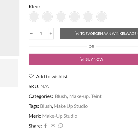
Kleur
TOEVOEGEN AAN WINKELWAGE
Cream
Blush
OR
aantal
BUY NOW
Add to wishlist
SKU:
N/A
Categories:
Blush
,
Make-up
,
Teint
Tags:
Blush
,
Make Up Studio
Merk:
Make-Up Studio
Share: