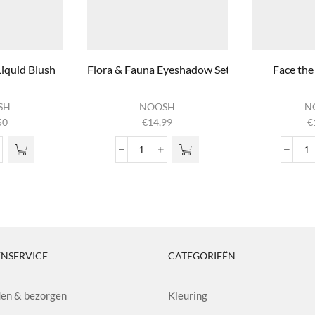
iquid Blush
Flora & Fauna Eyeshadow Set
Face the
SH
NOOSH
N
50
€
14,99
€
r Touch Liquid Blush
Flora & Fauna Eyeshadow Set
Fa
l
aantal
aa
NSERVICE
CATEGORIEËN
en & bezorgen
Kleuring