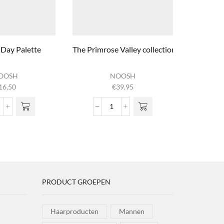
 Day Palette
The Primrose Valley collection
Honey-
OOSH
NOOSH
16,50
€
39,95
ce the Day Palette
The Primrose Valley collection
ntal
aantal
PRODUCT GROEPEN
Haarproducten
Mannen