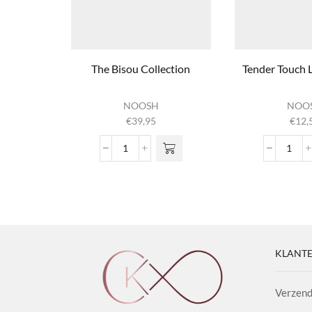
The Bisou Collection
Tender Touch L
NOOSH
NOO
€
39,95
€
12,
The Bisou Collection
Tende
aantal
aanta
KLANTE
Verzend