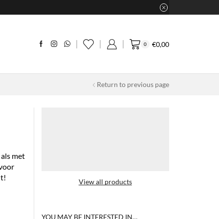
€
0,00
0
Return to previous page
 als met
 voor
t!
View all products
YOU MAY BE INTERESTED IN…