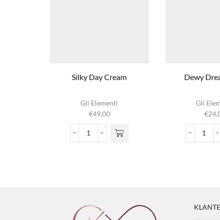
Silky Day Cream
Dewy Dre
Gli Elementi
Gli Ele
€
49,00
€
24,
Silky
Dew
Day
Drea
Cream
Mist
aantal
aanta
KLANTE