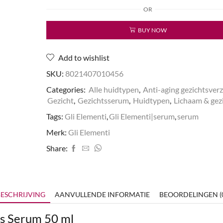
Stem
OR
Cells
Serum
BUY NOW
aantal
Add to wishlist
SKU:
8021407010456
Categories:
Alle huidtypen
,
Anti-aging gezichtsver
Gezicht
,
Gezichtsserum
,
Huidtypen
,
Lichaam & gez
Tags:
Gli Elementi
,
Gli Elementi|serum
,
serum
Merk:
Gli Elementi
Share:
ESCHRIJVING
AANVULLENDE INFORMATIE
BEOORDELINGEN (
ls Serum 50 ml