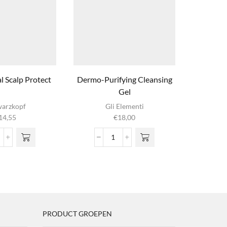
l Scalp Protect
Dermo-Purifying Cleansing
KeraC
Gel
Di
arzkopf
Gli Elementi
14,55
€
18,00
€
1
m
vari
ofessional
Dermo-
o
alp
Purifying
g
rotect
Cleansing
wor
ntal
Gel
prod
aantal
PRODUCT GROEPEN