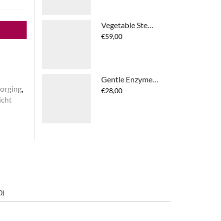
Vegetable Stem Cells Cream
€
59,00
Gentle Enzyme Peel
zorging
,
€
28,00
icht
0)