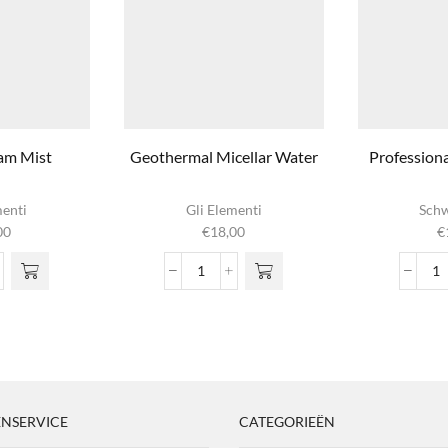
am Mist
Geothermal Micellar Water
Professiona
menti
Gli Elementi
Schw
00
€
18,00
€
y
Geothermal
Pr
m
Micellar
Sc
Water
P
l
aantal
aa
NSERVICE
CATEGORIEËN