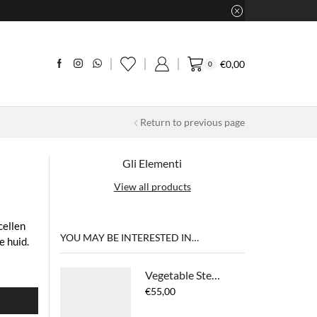
€
0,00
0
Return to previous page
Gli Elementi
View all products
cellen
YOU MAY BE INTERESTED IN…
 huid.
Vegetable Stem Cells Eye Contour Treatment
€
55,00
N