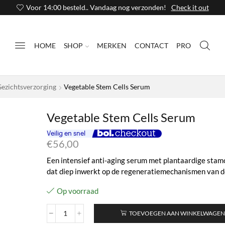
Voor 14:00 besteld.. Vandaag nog verzonden!
Check it out
HOME
SHOP
MERKEN
CONTACT
PRO
Gezichtsverzorging
Vegetable Stem Cells Serum
Vegetable Stem Cells Serum
€
56,00
Een intensief anti-aging serum met plantaardige stam
dat diep inwerkt op de regeneratiemechanismen van de
Op voorraad
TOEVOEGEN AAN WINKELWAGE
Vegetable