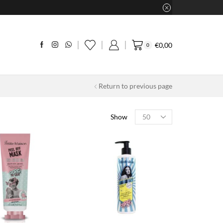
€
0,00
0
Return to previous page
Products
Show
per
page