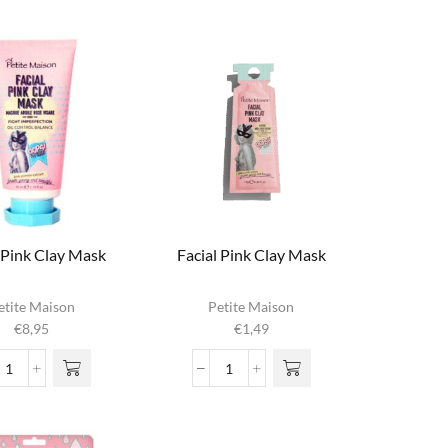
Cleanup
Charcoal
aantal
Mud
Mask
aantal
l Pink Clay Mask
Facial Pink Clay Mask
etite Maison
Petite Maison
€
8,95
€
1,49
Facial
Facial
Pink
Pink
Clay
Clay
Mask
Mask