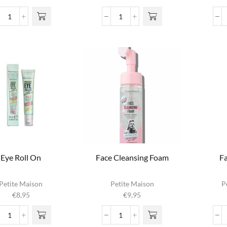
Body
Cleansing
Mist
Milk
Pomegranate
aantal
aantal
Eye Roll On
Face Cleansing Foam
F
Petite Maison
Petite Maison
P
€
8,95
€
9,95
Eye
Face