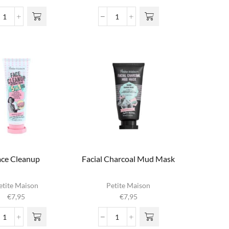
Color
Eye
Corrector
Make
aantal
Up
Remover
aantal
ace Cleanup
Facial Charcoal Mud Mask
etite Maison
Petite Maison
€
7,95
€
7,95
Face
Facial