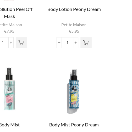
ollution Peel Off
Body Lotion Peony Dream
Mask
etite Maison
Petite Maison
€
7,95
€
5,95
Anti
Body
Pollution
Lotion
Peel
Peony
Off
Dream
Mask
aantal
aantal
Body Mist
Body Mist Peony Dream