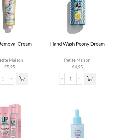
 Removal Cream
Hand Wash Peony Dream
etite Maison
Petite Maison
€
5,95
€
4,95
Hair
Hand
Removal
Wash
Cream
Peony
aantal
Dream
aantal