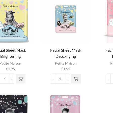
aantal
aantal
cial Sheet Mask
Facial Sheet Mask
Faci
Brightening
Detoxifying
Petite Maison
Petite Maison
P
€
1,95
€
1,95
Facial
Facial
Sheet
Sheet
Mask
Mask
Brightening
Detoxifying
aantal
aantal