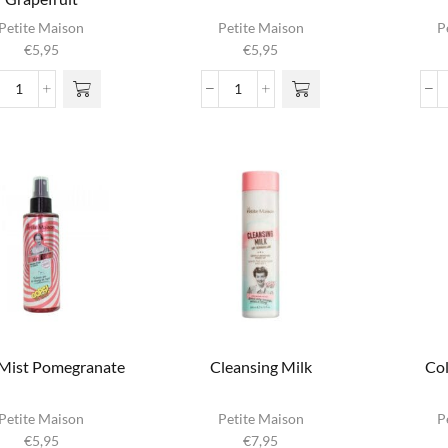
Petite Maison
Petite Maison
P
€
5,95
€
5,95
Body
Body
Lotion
Lotion
Pink
Pomegranate
Grapefruit
aantal
aantal
Mist Pomegranate
Cleansing Milk
Col
Petite Maison
Petite Maison
P
€
5,95
€
7,95