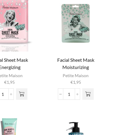
aantal
aantal
al Sheet Mask
Facial Sheet Mask
Energizing
Moisturizing
etite Maison
Petite Maison
€
1,95
€
1,95
Facial
Facial
Sheet
Sheet
Mask
Mask
Energizing
Moisturizing
aantal
aantal