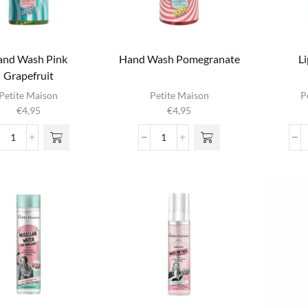
and Wash Pink
Hand Wash Pomegranate
L
Grapefruit
Petite Maison
Petite Maison
P
€
4,95
€
4,95
Hand
Hand
Wash
Wash
Pink
Pomegranate
Grapefruit
aantal
aantal