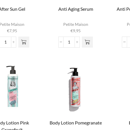
After Sun Gel
Anti Aging Serum
Anti P
Petite Maison
Petite Maison
P
€
7,95
€
9,95
After
Anti
Sun
Aging
Gel
Serum
aantal
aantal
dy Lotion Pink
Body Lotion Pomegranate
Grapefruit