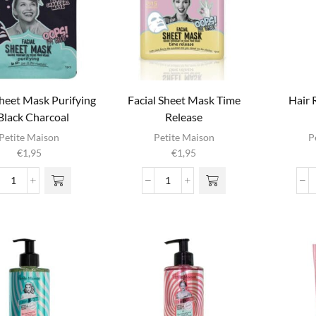
Sheet Mask Purifying
Facial Sheet Mask Time
Hair
Black Charcoal
Release
Petite Maison
Petite Maison
P
€
1,95
€
1,95
Facial
Facial
Sheet
Sheet
Mask
Mask
Purifying
Time
-
Release
Black
aantal
Charcoal
aantal