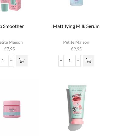
ip Smoother
Mattifying Milk Serum
etite Maison
Petite Maison
€
7,95
€
9,95
Lip
Mattifying
Smoother
Milk
aantal
Serum
aantal