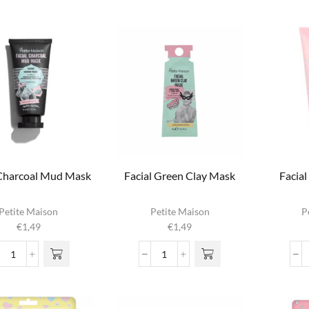
Roll
Cleansing
On
Foam
aantal
aantal
 Charcoal Mud Mask
Facial Green Clay Mask
Facia
Petite Maison
Petite Maison
P
€
1,49
€
1,49
Facial
Facial
Charcoal
Green
Mud
Clay
Mask
Mask