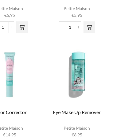
etite Maison
Petite Maison
€
5,95
€
5,95
Body
Body
Mist
Mist
aantal
Peony
Dream
aantal
or Corrector
Eye Make Up Remover
etite Maison
Petite Maison
€
14,95
€
6,95