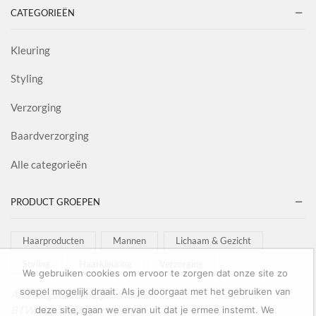
CATEGORIEËN
Kleuring
Styling
Verzorging
Baardverzorging
Alle categorieën
PRODUCT GROEPEN
Haarproducten
Mannen
Lichaam & Gezicht
Styling
Haarkleuring
Verzorging
We gebruiken cookies om ervoor te zorgen dat onze site zo
soepel mogelijk draait. Als je doorgaat met het gebruiken van
Al onze goederen zijn inclusief
BTW afgebeeld in onze shop!
deze site, gaan we ervan uit dat je ermee instemt. We