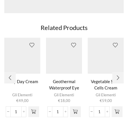
Related Products
Silky Day Cream
Geothermal
Vegetable Stem
Waterproof Eye
Cells Cream
Make-Up Remover
Gli Elementi
Gli Elementi
Gli Elementi
€
49,00
€
18,00
€
59,00
Silky
Geothermal
Vegetable
Day
Waterproof
Stem
Cream
Eye
Cells