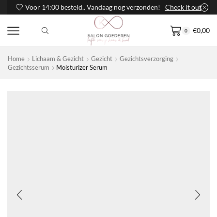
Voor 14:00 besteld.. Vandaag nog verzonden!
Check it out
€
0,00
0
Home
Lichaam & Gezicht
Gezicht
Gezichtsverzorging
Gezichtsserum
Moisturizer Serum