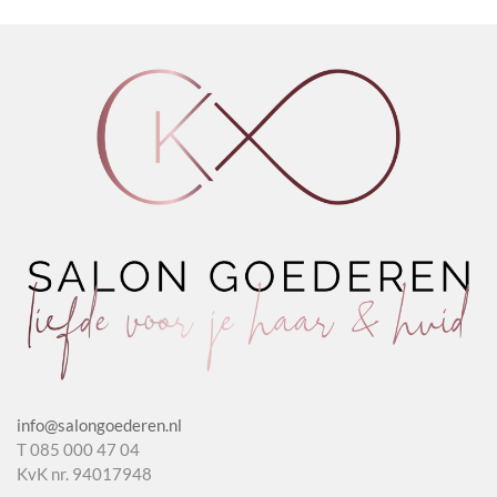
aantal
Make-
Cream
Up
aantal
Remover
aantal
info@salongoederen.nl
T 085 000 47 04
KvK nr. 94017948