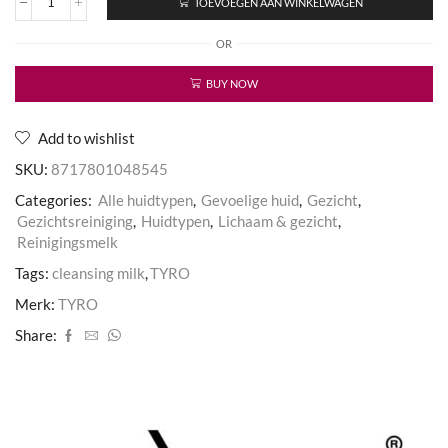
TOEVOEGEN AAN WINKELWAGEN
Rosa
Canina
OR
Cleansing
Milk
aantal
BUY NOW
Add to wishlist
SKU:
8717801048545
Categories:
Alle huidtypen
,
Gevoelige huid
,
Gezicht
,
Gezichtsreiniging
,
Huidtypen
,
Lichaam & gezicht
,
Reinigingsmelk
Tags:
cleansing milk
,
TYRO
Merk:
TYRO
Share: