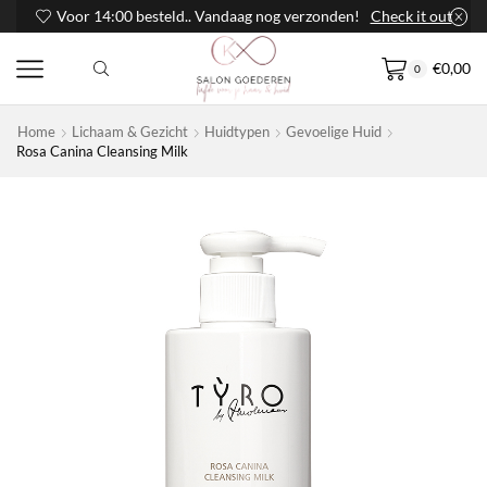
Voor 14:00 besteld.. Vandaag nog verzonden!
Check it out
€
0,00
0
Home
Lichaam & Gezicht
Huidtypen
Gevoelige Huid
Rosa Canina Cleansing Milk