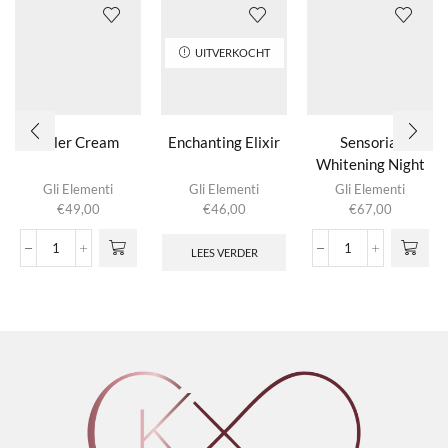
UITVERKOCHT
Filler Cream
Enchanting Elixir
Sensorial
Whitening Night
Cream
Gli Elementi
Gli Elementi
Gli Elementi
€
49,00
€
46,00
€
67,00
LEES VERDER
Filler
Sensorial
Cream
Whitening
aantal
Night
Cream
aantal