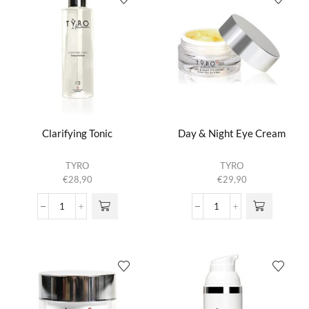
Clarifying Tonic
Day & Night Eye Cream
TYRO
TYRO
€
28,90
€
29,90
Clarifying
Day
Tonic
&
aantal
Night
Eye
Cream
aantal