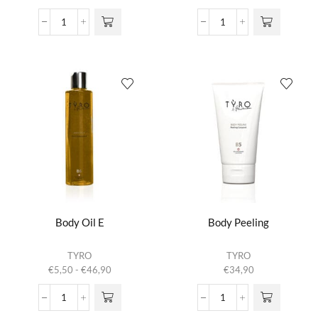
Algae
Beauty
Mask
Oil
aantal
aantal
Body Oil E
Body Peeling
Dit product
TYRO
TYRO
heeft
Prijsklasse:
€
5,50
-
€
46,90
€
34,90
meerdere
€5,50
variaties.
tot
Body
Body
Deze optie
€46,90
Oil
Peeling
kan gekozen