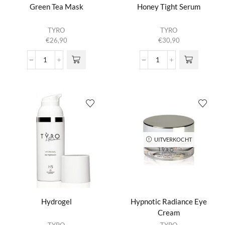
Green Tea Mask
Honey Tight Serum
TYRO
TYRO
€
26,90
€
30,90
Green
Honey
Tea
Tight
Mask
Serum
aantal
aantal
UITVERKOCHT
Hydrogel
Hypnotic Radiance Eye
Cream