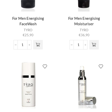
For Men Energising
For Men Energising
FaceWash
Moisturiser
TYRO
TYRO
€
25,90
€
36,90
For
For
Men
Men
Energising
Energising
FaceWash
Moisturiser
aantal
aantal