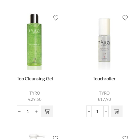
E
aantal
aantal
Top Cleansing Gel
Touchroller
TYRO
TYRO
€
29,50
€
17,90
Top
Touchroller
Cleansing
aantal
Gel
aantal