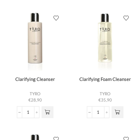
E
aantal
worden op de
aantal
productpagina
Clarifying Cleanser
Clarifying Foam Cleanser
TYRO
TYRO
€
28,90
€
35,90
Clarifying
Clarifying
Cleanser
Foam
aantal
Cleanser
aantal