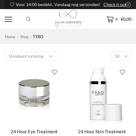
Voor 14:00 besteld.. Vandaag nog verzonden!
Check it out
€
0,00
0
Home
Shop
TYRO
Products
per
page
24 Hour Eye Treatment
24 Hour Skin Treatment