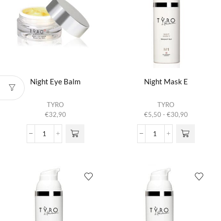
aantal
Night Eye Balm
Night Mask E
Dit product
TYRO
TYRO
heeft
Prijsklasse:
€
32,90
€
5,50
-
€
30,90
meerdere
€5,50
variaties.
tot
Night
Night
Deze optie
€30,90
Eye
Mask
kan gekozen
Balm
E
worden op de
aantal
aantal
productpagina