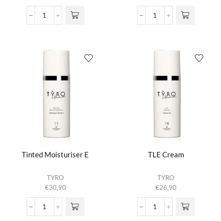
Special
Time
Day
Control
&
Serum
Night
aantal
Cream
E
aantal
Tinted Moisturiser E
TLE Cream
TYRO
TYRO
€
30,90
€
26,90
Tinted
TLE
Moisturiser
Cream