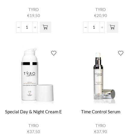
TYRO
TYRO
€
19,50
€
20,90
Rosa
Rosa
Canina
Canina
Lotion
Lotion
aantal
Spray
aantal
Special Day & Night Cream E
Time Control Serum
TYRO
TYRO
€
37,50
€
37,90