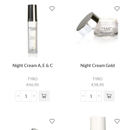
aantal
aantal
Night Cream A, E & C
Night Cream Gold
TYRO
TYRO
€
46,90
€
38,90
Night
Night
Cream
Cream
A,
Gold
E
aantal
&
C