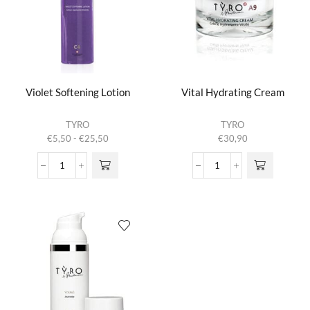
Violet Softening Lotion
Vital Hydrating Cream
Dit product
TYRO
TYRO
heeft
Prijsklasse:
€
5,50
-
€
25,50
€
30,90
meerdere
€5,50
variaties.
tot
Violet
Vital
Deze optie
€25,50
Softening
Hydrating
kan gekozen
Lotion
Cream
worden op de
aantal
aantal
productpagina