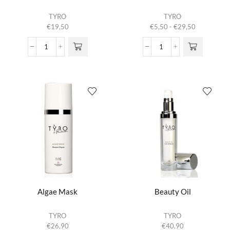
Dit product
TYRO
TYRO
heeft
Prijsklasse:
€
19,50
€
5,50
-
€
29,50
meerdere
€5,50
variaties.
tot
24
24
Deze optie
€29,50
Hour
Hour
kan gekozen
Eye
Skin
worden op de
Treatment
Treatment
productpagina
aantal
aantal
Algae Mask
Beauty Oil
TYRO
TYRO
€
26,90
€
40,90