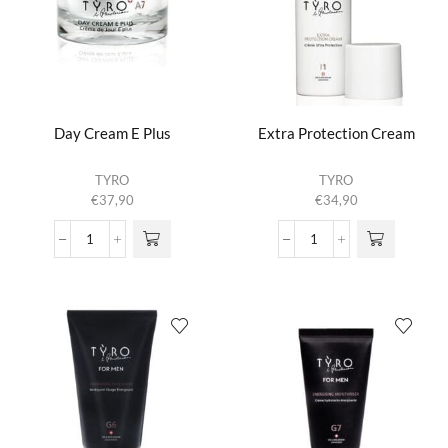
Day Cream E Plus
Extra Protection Cream
TYRO
TYRO
€
37,90
€
34,90
Day
Extra
Cream
Protection
E
Cream
Plus
aantal
aantal