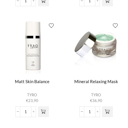
Intensive
Luxurious
Cleansing
Lifting
Cream
Day
aantal
Cream
SPF15
aantal
Matt Skin Balance
Mineral Relaxing Mask
TYRO
TYRO
€
23,90
€
36,90
Matt
Mineral
Skin
Relaxing
Balance
Mask