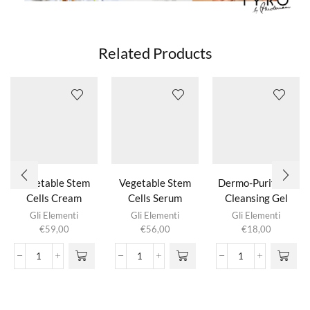
Related Products
Vegetable Stem
Vegetable Stem
Dermo-Purifying
Cells Cream
Cells Serum
Cleansing Gel
Gli Elementi
Gli Elementi
Gli Elementi
€
59,00
€
56,00
€
18,00
Vegetable
Vegetable
Dermo-
Stem
Stem
Purifying
Cells
Cells
Cleansing
Cream
Serum
Gel