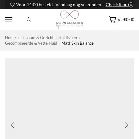
Voor 14:00 besteld.. Vandaag nog verzonden!
Check it out
€
0,00
0
Home
Lichaam & Gezicht
Huidtypen
Gecombineerde & Vette Huid
Matt Skin Balance