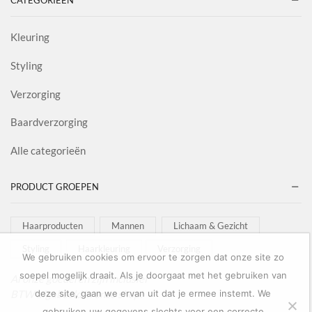
CATEGORIEËN
Kleuring
Styling
Verzorging
Baardverzorging
Alle categorieën
PRODUCT GROEPEN
Haarproducten
Mannen
Lichaam & Gezicht
Styling
Haarkleuring
Verzorging
We gebruiken cookies om ervoor te zorgen dat onze site zo
soepel mogelijk draait. Als je doorgaat met het gebruiken van
Al onze goederen zijn inclusief
BTW afgebeeld in onze shop!
deze site, gaan we ervan uit dat je ermee instemt. We
gebruiken uw gegevens slechts voor een correcte