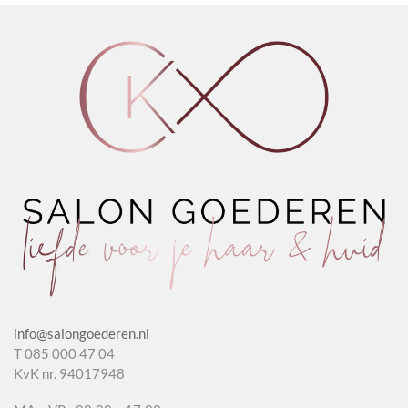
aantal
aantal
aantal
info@salongoederen.nl
T 085 000 47 04
KvK nr. 94017948