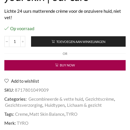
Lichte 24 uurs matterende crème voor de onzuivere huid, niet
vet!
Op voorraad
TOEVOEGEN AAN WINKELWAGEN
Matt
Skin
OR
Balance
aantal
BUY NOW
Add to wishlist
SKU:
8717801049009
Categories:
Gecombineerde & vette huid
,
Gezichtscrème
,
Gezichtsverzorging
,
Huidtypen
,
Lichaam & gezicht
Tags:
Creme
,
Matt Skin Balance
,
TYRO
Merk:
TYRO