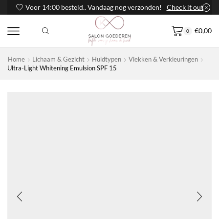
Voor 14:00 besteld.. Vandaag nog verzonden!
Check it out
€
0,00
0
Home
Lichaam & Gezicht
Huidtypen
Vlekken & Verkleuringen
Ultra-Light Whitening Emulsion SPF 15