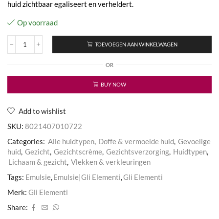
huid zichtbaar egaliseert en verheldert.
Op voorraad
TOEVOEGEN AAN WINKELWAGEN
Ultra-
Light
OR
Whitening
Emulsion
SPF
BUY NOW
15
aantal
Add to wishlist
SKU:
8021407010722
Categories:
Alle huidtypen
,
Doffe & vermoeide huid
,
Gevoelige
huid
,
Gezicht
,
Gezichtscrème
,
Gezichtsverzorging
,
Huidtypen
,
Lichaam & gezicht
,
Vlekken & verkleuringen
Tags:
Emulsie
,
Emulsie|Gli Elementi
,
Gli Elementi
Merk:
Gli Elementi
Share: