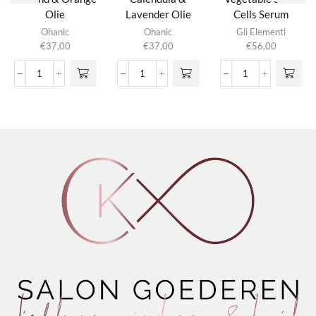
Olie
Lavender Olie
Cells Serum
Ohanic
Ohanic
Gli Elementi
€
37,00
€
37,00
€
56,00
Almond
Calendula
Vegetable
&
&
Stem
Orange
Lavender
Cells
Olie
Olie
Serum
aantal
aantal
aantal