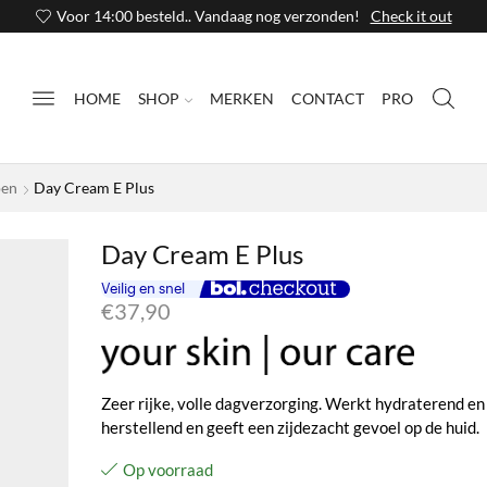
Voor 14:00 besteld.. Vandaag nog verzonden!
Check it out
HOME
SHOP
MERKEN
CONTACT
PRO
pen
Day Cream E Plus
Day Cream E Plus
€
37,90
Zeer rijke, volle dagverzorging. Werkt hydraterend en
herstellend en geeft een zijdezacht gevoel op de huid.
Op voorraad