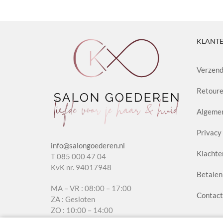
aantal
aanta
KLANTE
Verzend
Retoure
Algeme
Privacy 
info@salongoederen.nl
Klachte
T 085 000 47 04
KvK nr. 94017948
Betalen
MA – VR : 08:00 – 17:00
Contact
ZA : Gesloten
ZO : 10:00 – 14:00