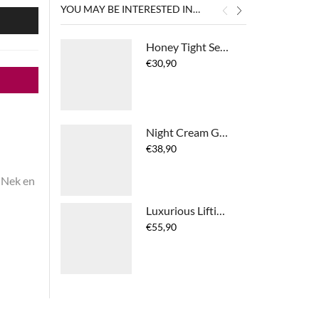
YOU MAY BE INTERESTED IN…
N
Honey Tight Serum
€
30,90
Night Cream Gold
€
38,90
Nek en
Luxurious Lifting Day Cream SPF15
€
55,90