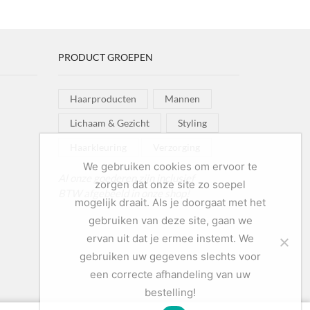
ream
Serum
ntal
aantal
PRODUCT GROEPEN
Haarproducten
Mannen
Lichaam & Gezicht
Styling
Haarkleuring
Verzorging
We gebruiken cookies om ervoor te
Al onze goederen zijn inclusief
zorgen dat onze site zo soepel
BTW afgebeeld in onze shop!
mogelijk draait. Als je doorgaat met het
gebruiken van deze site, gaan we
ervan uit dat je ermee instemt. We
gebruiken uw gegevens slechts voor
een correcte afhandeling van uw
bestelling!