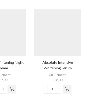
hitening Night
Absolute Intensive
Vegetabl
ream
Whitening Serum
Elementi
Gli Elementi
67,00
€
68,00
nsorial
Absolute
hitening
Intensive
ight
Whitening