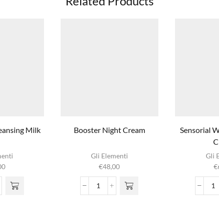
Related Products
eansing Milk
Booster Night Cream
Sensorial W
C
menti
Gli Elementi
Gli 
00
€
48,00
€
hermal
Booster
Se
sing
Night
W
Cream
N