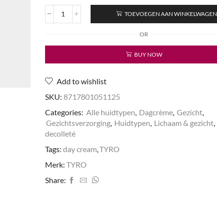
TOEVOEGEN AAN WINKELWAGE
Day
Cream
OR
E
Plus
BUY NOW
aantal
Add to wishlist
SKU:
8717801051125
Categories:
Alle huidtypen
,
Dagcrème
,
Gezicht
,
Gezichtsverzorging
,
Huidtypen
,
Lichaam & gezicht
,
decolleté
Tags:
day cream
,
TYRO
Merk:
TYRO
Share: