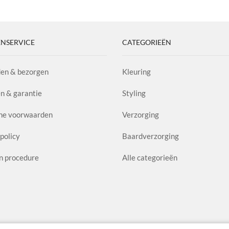
l
aantal
C
aa
NSERVICE
CATEGORIEËN
en & bezorgen
Kleuring
n & garantie
Styling
ne voorwaarden
Verzorging
policy
Baardverzorging
n procedure
Alle categorieën