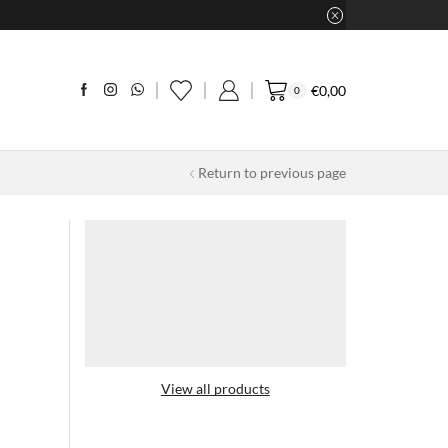
€
0,00
0
Return to previous page
View all products