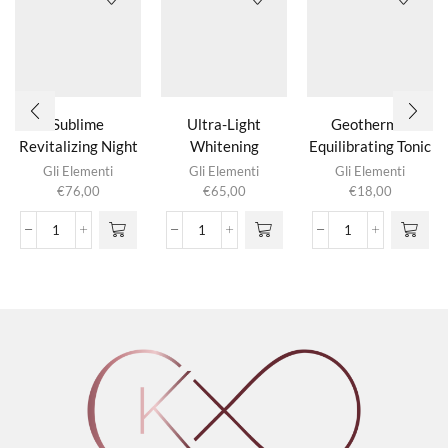
Sublime
Ultra-Light
Geothermal
Revitalizing Night
Whitening
Equilibrating Tonic
Cream
Emulsion SPF 15
Gli Elementi
Gli Elementi
Gli Elementi
€
76,00
€
65,00
€
18,00
Sublime
Ultra-
Geothermal
Revitalizing
Light
Equilibrating
Night
Whitening
Tonic
Cream
Emulsion
aantal
aantal
SPF
15
aantal