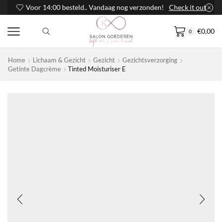
Voor 14:00 besteld.. Vandaag nog verzonden!
Check it out
€
0,00
0
Home
Lichaam & Gezicht
Gezicht
Gezichtsverzorging
Getinte Dagcrème
Tinted Moisturiser E