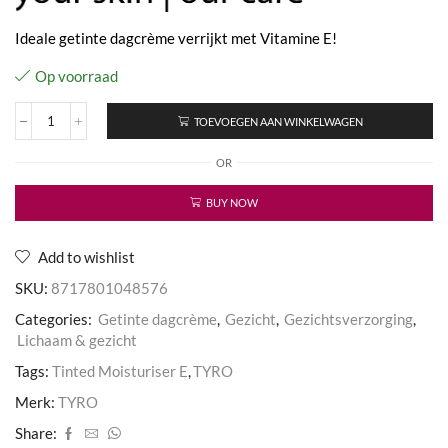
Ideale getinte dagcrème verrijkt met Vitamine E!
Op voorraad
TOEVOEGEN AAN WINKELWAGEN
Tinted
Moisturiser
OR
E
aantal
BUY NOW
Add to wishlist
SKU:
8717801048576
Categories:
Getinte dagcrème
,
Gezicht
,
Gezichtsverzorging
,
Lichaam & gezicht
Tags:
Tinted Moisturiser E
,
TYRO
Merk:
TYRO
Share: