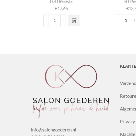
Hd Lifestyle
Hd Life
€
17,65
€
13,
Crystal
Curl
Drops
Crea
aantal
Ampli
aanta
KLANTE
Verzend
Retoure
Algeme
Privacy 
info@salongoederen.nl
Klachte