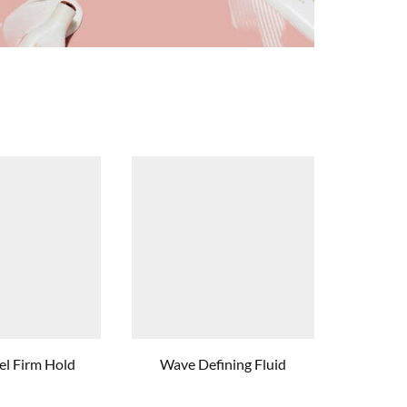
el Firm Hold
Wave Defining Fluid
Nº05 C
Di