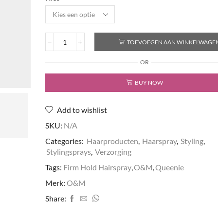
TOEVOEGEN AAN WINKELWAGE
Queenie
Spray
OR
aantal
BUY NOW
Add to wishlist
SKU:
N/A
Categories:
Haarproducten
,
Haarspray
,
Styling
,
Stylingsprays
,
Verzorging
Tags:
Firm Hold Hairspray
,
O&M
,
Queenie
Merk:
O&M
Share: