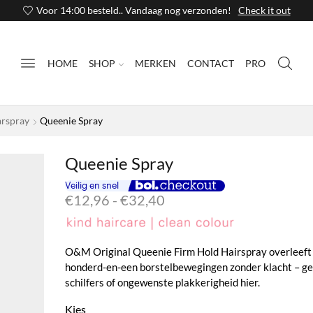
Voor 14:00 besteld.. Vandaag nog verzonden!
Check it out
HOME
SHOP
MERKEN
CONTACT
PRO
rspray
Queenie Spray
Queenie Spray
Prijsklasse:
€
12,96
-
€
32,40
€12,96
tot
€32,40
O&M Original Queenie Firm Hold Hairspray overleeft
honderd-en-een borstelbewegingen zonder klacht – g
schilfers of ongewenste plakkerigheid hier.
Kies