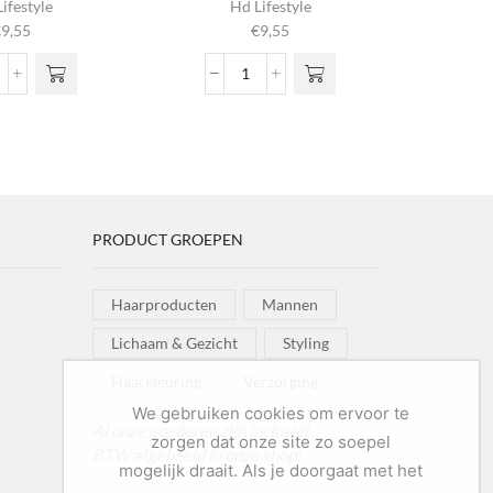
ifestyle
Hd Lifestyle
€
9,55
€
9,55
€
1
m
vari
trong
Wave
o
el
Defining
g
irm
Fluid
wor
old
aantal
prod
ntal
PRODUCT GROEPEN
Haarproducten
Mannen
Lichaam & Gezicht
Styling
Haarkleuring
Verzorging
We gebruiken cookies om ervoor te
Al onze goederen zijn inclusief
zorgen dat onze site zo soepel
BTW afgebeeld in onze shop!
mogelijk draait. Als je doorgaat met het