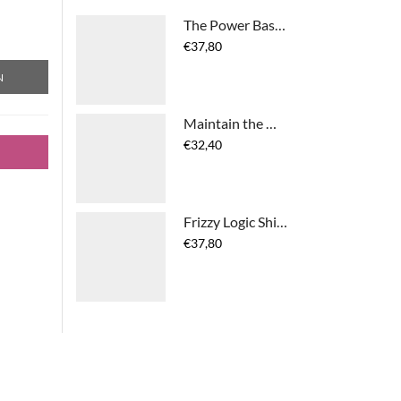
The Power Base Mask
€
37,80
N
Maintain the Mane Shampoo
€
32,40
Frizzy Logic Shine Spray
€
37,80