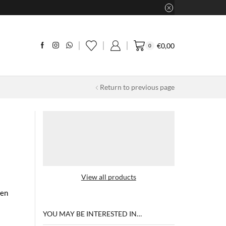
€
0,00
0
Return to previous page
View all products
een
YOU MAY BE INTERESTED IN…