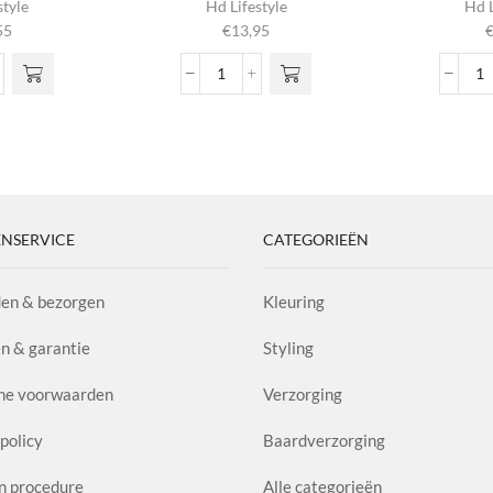
style
Hd Lifestyle
Hd L
55
€
13,95
Silky
S
m
Bond
G
fier
Leave-
F
l
in
H
Cream
aa
aantal
NSERVICE
CATEGORIEËN
en & bezorgen
Kleuring
n & garantie
Styling
ne voorwaarden
Verzorging
policy
Baardverzorging
n procedure
Alle categorieën