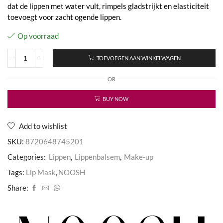
dat de lippen met water vult, rimpels gladstrijkt en elasticiteit
toevoegt voor zacht ogende lippen.
Op voorraad
TOEVOEGEN AAN WINKELWAGEN
Summer Love Lip Mask
aantal
OR
BUY NOW
Add to wishlist
SKU:
8720648745201
Categories:
Lippen
,
Lippenbalsem
,
Make-up
Tags:
Lip Mask
,
NOOSH
Share: