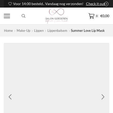
Voor 14:00 besteld.. Vandaag nog verzonden!
Check it out
€
0,00
0
Home
Make-Up
Lippen
Lippenbalsem
Summer Love Lip Mask