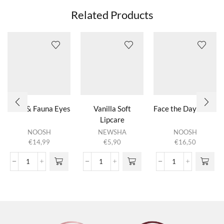
Related Products
Flora & Fauna Eyeshadow Set
Vanilla Soft
Face the Day Palette
Lipcare
NOOSH
NEWSHA
NOOSH
€
14,99
€
5,90
€
16,50
Flora & Fauna Eyeshadow Set
Vanilla
Face the Day Pal
aantal
Soft
aantal
Lipcare
aantal