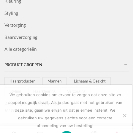
Kleuring
Styling
Verzorging
Baardverzorging
Alle categorieën
PRODUCT GROEPEN
Haarproducten
Mannen
Lichaam & Gezicht
Styling
Haarkleuring
Verzorging
We gebruiken cookies om ervoor te zorgen dat onze site zo
soepel mogelijk draait. Als je doorgaat met het gebruiken van
Al onze goederen zijn inclusief
BTW afgebeeld in onze shop!
deze site, gaan we ervan uit dat je ermee instemt. We
gebruiken uw gegevens slechts voor een correcte
afhandeling van uw bestelling!
Copyright © 2022
Salon Goederen
0
0