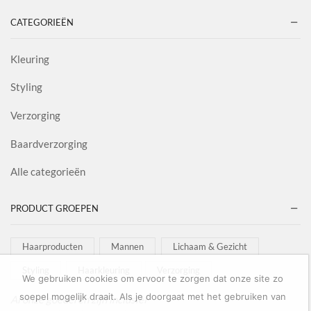
CATEGORIEËN
Kleuring
Styling
Verzorging
Baardverzorging
Alle categorieën
PRODUCT GROEPEN
Haarproducten
Mannen
Lichaam & Gezicht
Styling
Haarkleuring
Verzorging
We gebruiken cookies om ervoor te zorgen dat onze site zo
soepel mogelijk draait. Als je doorgaat met het gebruiken van
Al onze goederen zijn inclusief