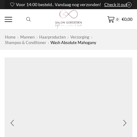
Voor 14:00 besteld.. Vandaag nog verzonden!
Check it out
€
0,00
0
Home
Mannen
Haarproducten
Verzorging
Shampoo & Conditioner
Wash Absolute Mahogany