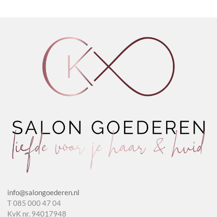
Shampoo
Shampoo
Ice
worden op de
Potion
Natural
White
productpagina
2.0
Herbs
Shampoo
aantal
aantal
aantal
info@salongoederen.nl
T 085 000 47 04
KvK nr. 94017948