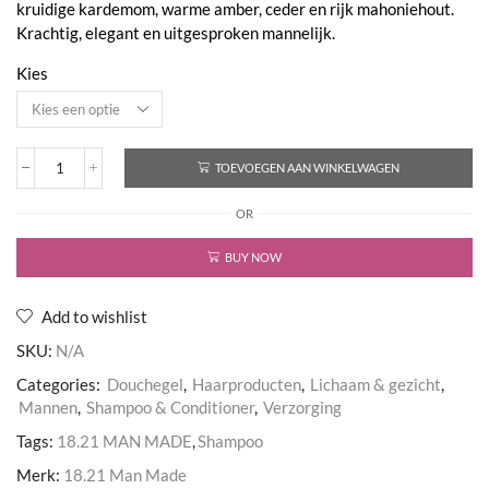
kruidige kardemom, warme amber, ceder en rijk mahoniehout.
€49,00
Krachtig, elegant en uitgesproken mannelijk.
Kies
TOEVOEGEN AAN WINKELWAGEN
Wash
Absolute
OR
Mahogany
aantal
BUY NOW
Add to wishlist
SKU:
N/A
Categories:
Douchegel
,
Haarproducten
,
Lichaam & gezicht
,
Mannen
,
Shampoo & Conditioner
,
Verzorging
Tags:
18.21 MAN MADE
,
Shampoo
Merk:
18.21 Man Made