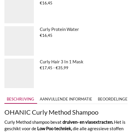
€
16,45
Curly Protein Water
€
16,45
Curly Hair 3 In 1 Mask
Prijsklasse:
€
17,45
-
€
35,99
€17,45
tot
€35,99
BESCHRIJVING
AANVULLENDE INFORMATIE
BEOORDELINGEN (
OHANIC Curly Method Shampoo
Curly Method shampoo bevat
druiven- en vlasextracten.
Het is
geschikt voor de
Low Poo techniek,
die alle agressieve stoffen