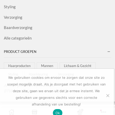
Styling
Verzorging
Baardverzorging
Alle categorieën
PRODUCT GROEPEN
Haarproducten
Mannen
Lichaam & Gezicht
Styling
Haarkleuring
Verzorging
We gebruiken cookies om ervoor te zorgen dat onze site zo
soepel mogelijk draait. Als je doorgaat met het gebruiken van
Al onze goederen zijn inclusief
BTW afgebeeld in onze shop!
deze site, gaan we ervan uit dat je ermee instemt. We
gebruiken uw gegevens slechts voor een correcte
afhandeling van uw bestelling!
Copyright © 2022
Salon Goederen
0
0
Ok
OPTIES SELECTEREN