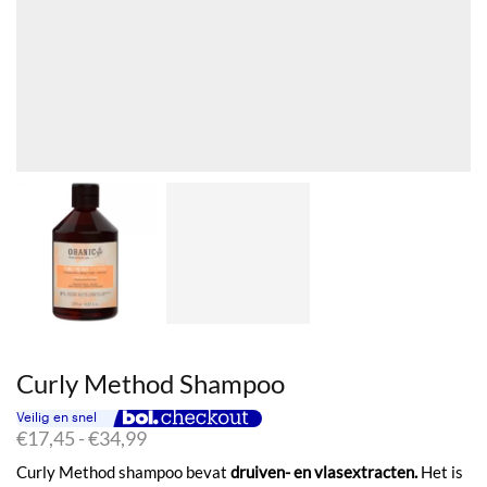
Curly Method Shampoo
Prijsklasse:
€
17,45
-
€
34,99
€17,45
Curly Method shampoo bevat
druiven- en vlasextracten.
Het is
tot