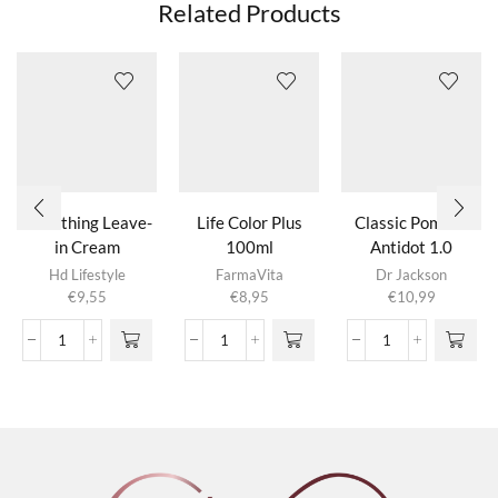
Related Products
Smoothing Leave-
Life Color Plus
Classic Pomade
in Cream
100ml
Antidot 1.0
Dit product
Hd Lifestyle
FarmaVita
Dr Jackson
heeft
€
9,55
€
8,95
€
10,99
meerdere
variaties.
Smoothing
Life
Classic
Deze optie
Leave-
Color
Pomade
kan gekozen
in
Plus
Antidot
worden op de
Cream
100ml
1.0
productpagina
aantal
aantal
aantal