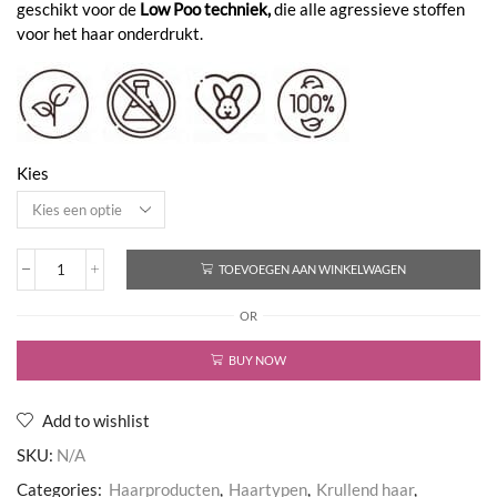
geschikt voor de
Low Poo techniek,
die alle agressieve stoffen
€34,99
voor het haar onderdrukt.
Kies
TOEVOEGEN AAN WINKELWAGEN
Curly
Method
OR
Shampoo
aantal
BUY NOW
Add to wishlist
SKU:
N/A
Categories:
Haarproducten
,
Haartypen
,
Krullend haar
,