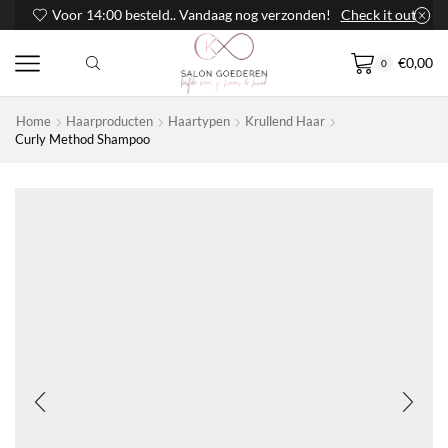
Voor 14:00 besteld.. Vandaag nog verzonden!
Check it out
€
0,00
0
Home
Haarproducten
Haartypen
Krullend Haar
Curly Method Shampoo