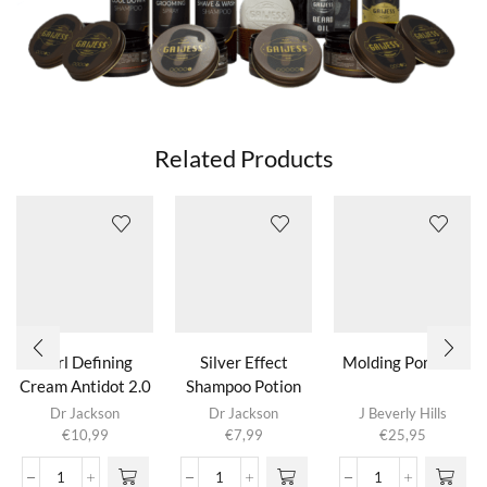
Related Products
Curl Defining
Silver Effect
Molding Pomade
Cream Antidot 2.0
Shampoo Potion
4.0
Dr Jackson
Dr Jackson
J Beverly Hills
€
10,99
€
7,99
€
25,95
Curl
Silver
Molding