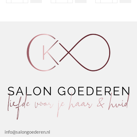
Defining
Effect
Pomade
Cream
Shampoo
aantal
Antidot
Potion
2.0
4.0
aantal
aantal
info@salongoederen.nl