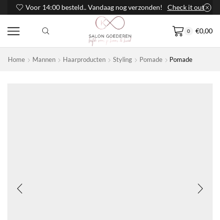
Voor 14:00 besteld.. Vandaag nog verzonden!
Check it out
€
0,00
0
Home
Mannen
Haarproducten
Styling
Pomade
Pomade