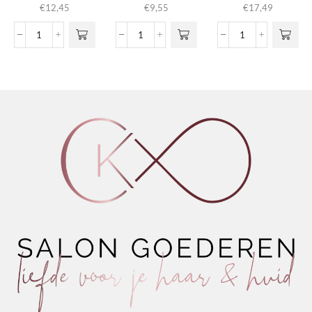
€
12,45
€
9,55
€
17,49
Invisible
Defining
Classic
Shaving
Glossy
Pomade
Gel
Wax
aantal
aantal
aantal