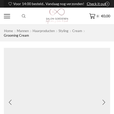
Voor 14:00 besteld.. Vandaag nog verzonden!
Check it out
€
0,00
0
Home
Mannen
Haarproducten
Styling
Cream
Grooming Cream