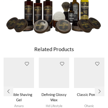
Related Products
Invisible Shaving
Defining Glossy
Classic Pomade
Gel
Wax
Amaro
Hd Lifestyle
Ohanic