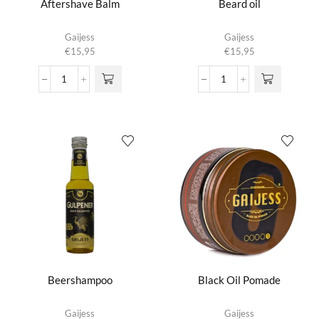
Aftershave Balm
Beard oil
Gaijess
Gaijess
€
15,95
€
15,95
Aftershave
Beard
Balm
oil
aantal
aantal
Beershampoo
Black Oil Pomade
Dit product
Gaijess
Gaijess