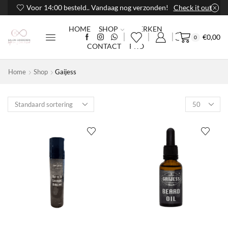
Voor 14:00 besteld.. Vandaag nog verzonden!
Check it out
HOME
SHOP
MERKEN
€
0,00
0
CONTACT
PRO
Home
Shop
Gaijess
Products
per
page