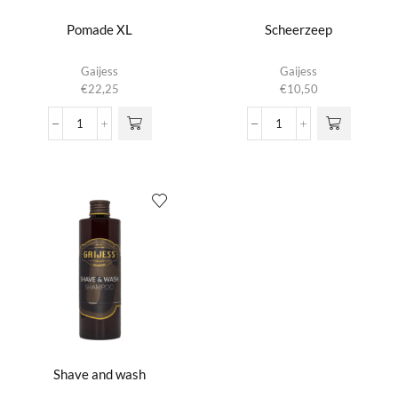
Pomade XL
Scheerzeep
Gaijess
Gaijess
€
22,25
€
10,50
Pomade
Scheerzeep
XL
aantal
aantal
Shave and wash