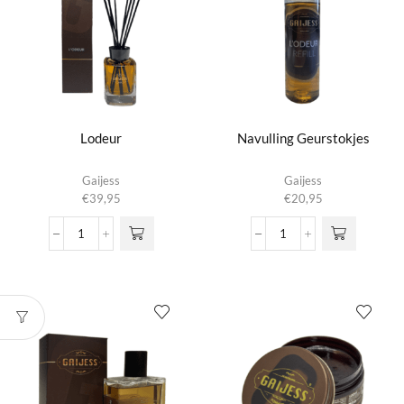
Lodeur
Navulling Geurstokjes
Gaijess
Gaijess
€
39,95
€
20,95
Lodeur
Navulling
aantal
Geurstokjes
aantal