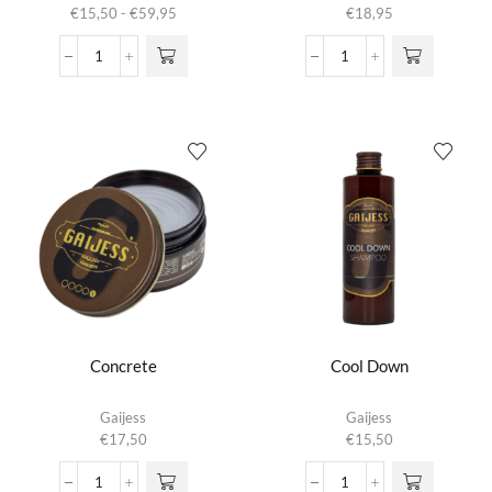
heeft
Prijsklasse:
€
15,50
-
€
59,95
€
18,95
meerdere
€15,50
variaties.
tot
Beershampoo
Black
Deze optie
€59,95
aantal
Oil
kan gekozen
Pomade
worden op de
aantal
productpagina
Concrete
Cool Down
Gaijess
Gaijess
€
17,50
€
15,50
Concrete
Cool