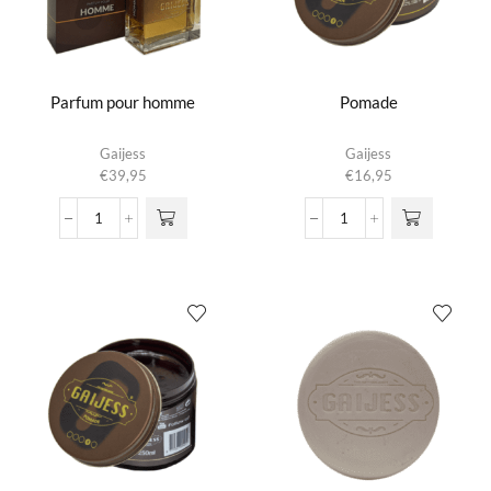
Parfum pour homme
Pomade
Gaijess
Gaijess
€
39,95
€
16,95
Parfum
Pomade
pour
aantal
homme
aantal