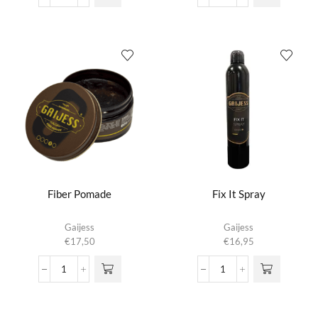
aantal
Down
aantal
Fiber Pomade
Fix It Spray
Gaijess
Gaijess
€
17,50
€
16,95
Fiber
Fix
Pomade
It
aantal
Spray
aantal