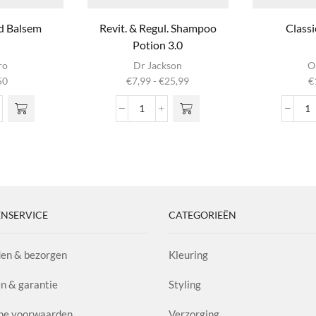
rd Balsem
Revit. & Regul. Shampoo
Class
Potion 3.0
Dit product
ro
Dr Jackson
O
heeft
Prijsklasse:
50
€
7,99
-
€
25,99
€
meerdere
€7,99
variaties. Deze
tot
Revit.
Cl
optie kan
€25,99
&
P
gekozen
d
Regul.
aa
worden op de
em
Shampoo
productpagina
l
Potion
3.0
aantal
NSERVICE
CATEGORIEËN
en & bezorgen
Kleuring
n & garantie
Styling
ne voorwaarden
Verzorging