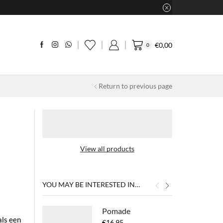
€
0,00
0
Return to previous page
View all products
YOU MAY BE INTERESTED IN…
Pomade
als een
€
16,95