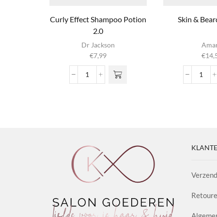
Curly Effect Shampoo Potion
Skin & Bea
2.0
Dr Jackson
Ama
€
7,99
€
14,
Curly
Skin
Effect
&
Shampoo
Bear
Potion
Bals
2.0
aanta
aantal
KLANTE
Verzend
Retoure
Algeme