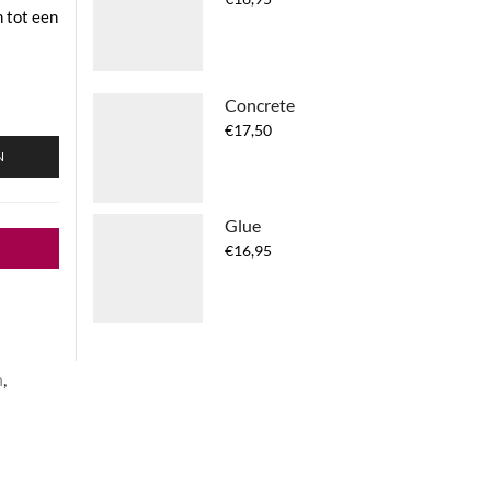
 tot een
Concrete
€
17,50
N
Glue
€
16,95
n
,