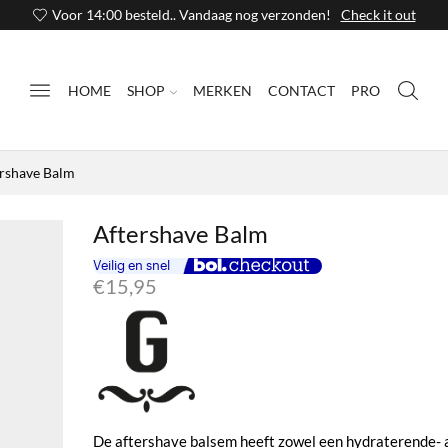
Voor 14:00 besteld.. Vandaag nog verzonden!
Check it out
HOME
SHOP
MERKEN
CONTACT
PRO
rshave Balm
Aftershave Balm
€
15,95
De aftershave balsem heeft zowel een hydraterende- 