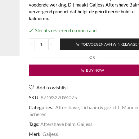
voedende werking. Dit maakt Gaijess Aftershave Balm
verzorgend product dat helpt de geïrriteerde huid te
kalmeren.
Slechts resterend op voorraad
TOEVOEGEN AAN WINKELWAGE
Aftershave
Balm
OR
aantal
BUY NOW
Add to wishlist
SKU:
8719327094075
Categories:
Aftershave
,
Lichaam & gezicht
,
Manne
Scheren
Tags:
Aftershave balm
,
Gaijess
Merk:
Gaijess