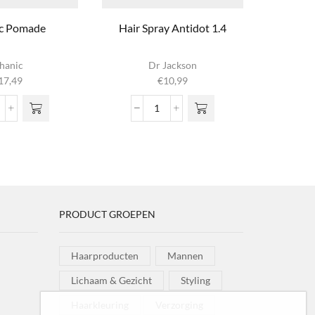
ic Pomade
Hair Spray Antidot 1.4
Invis
hanic
Dr Jackson
17,49
€
10,99
assic
Hair
omade
Spray
ntal
Antidot
1.4
aantal
PRODUCT GROEPEN
Haarproducten
Mannen
Lichaam & Gezicht
Styling
Haarkleuring
Verzorging