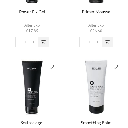
Power Fix Gel
Primer Mousse
Alter Ego
Alter Ego
€
17,85
€
26,60
Power
Primer
Fix
Mousse
Gel
aantal
aantal
Sculptex gel
Smoothing Balm