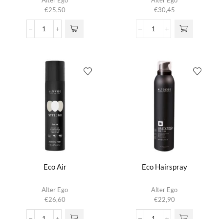
Alter Ego
Alter Ego
€
25,50
€
30,45
Curls
Curls
Amplifier
Amplifier
aantal
aantal
Eco Air
Eco Hairspray
Alter Ego
Alter Ego
€
26,60
€
22,90