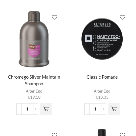
Care
Maintain
Shampoo
Conditioner
aantal
aantal
Chromego Silver Maintain
Classic Pomade
Shampoo
Alter Ego
Alter Ego
€
19,10
€
18,35
Chromego
Classic
Silver
Pomade
Maintain
aantal
Shampoo
aantal