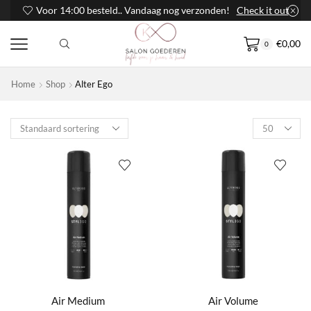
Voor 14:00 besteld.. Vandaag nog verzonden!
Check it out
€
0,00
0
Home
Shop
Alter Ego
Products
per
page
Air Medium
Air Volume