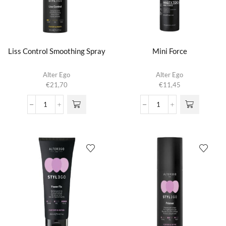
Liss Control Smoothing Spray
Mini Force
Alter Ego
Alter Ego
€
21,70
€
11,45
Liss
Mini
Control
Force
Smoothing
aantal
Spray
aantal