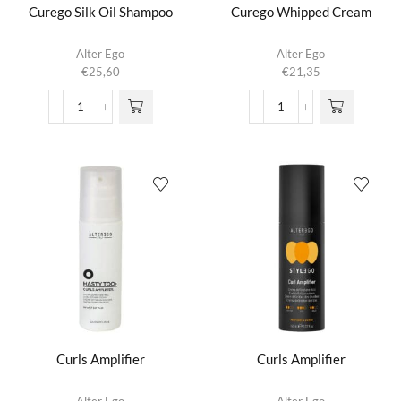
Curego Silk Oil Shampoo
Curego Whipped Cream
Alter Ego
Alter Ego
€
25,60
€
21,35
Curego
Curego
Silk
Whipped
Oil
Cream
Shampoo
aantal
aantal
Curls Amplifier
Curls Amplifier