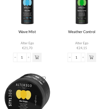
Wave Mist
Weather Control
Alter Ego
Alter Ego
€
21,70
€
24,15
Wave
Weather
Mist
Control
aantal
aantal