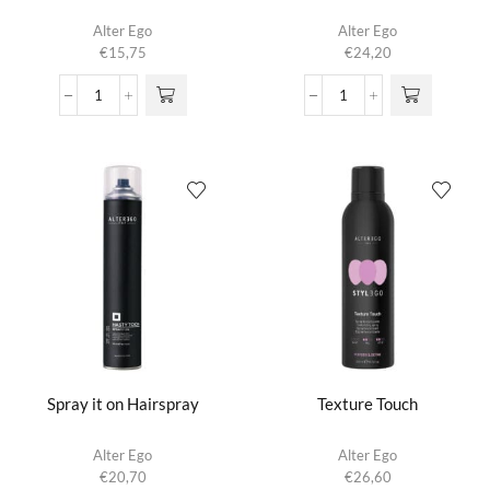
Alter Ego
Alter Ego
€
15,75
€
24,20
Sculptex
Smoothing
gel
Balm
aantal
aantal
Spray it on Hairspray
Texture Touch
Alter Ego
Alter Ego
€
20,70
€
26,60