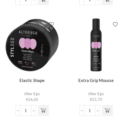
Eco
Eco
Air
Hairspray
aantal
aantal
Elastic Shape
Extra Grip Mousse
Alter Ego
Alter Ego
€
26,60
€
21,70
Elastic
Extra
Shape
Grip
aantal
Mousse