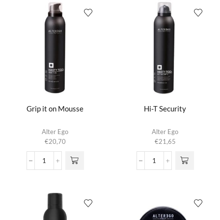
aantal
Grip it on Mousse
Hi-T Security
Alter Ego
Alter Ego
€
20,70
€
21,65
Grip
Hi-
it
T
on
Security
Mousse
aantal
aantal