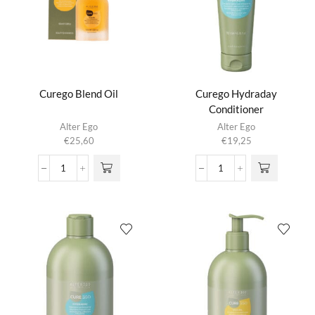
Curego Blend Oil
Curego Hydraday
Conditioner
Alter Ego
Alter Ego
€
25,60
€
19,25
Curego
Curego
Blend
Hydraday
Oil
Conditioner
aantal
aantal