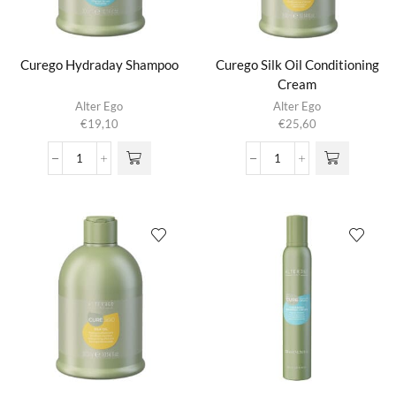
Curego Hydraday Shampoo
Curego Silk Oil Conditioning
Cream
Alter Ego
Alter Ego
€
19,10
€
25,60
Curego
Curego
Hydraday
Silk
Shampoo
Oil
aantal
Conditioning
Cream
aantal