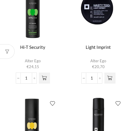
Hi-T Security
Light Imprint
Alter Ego
Alter Ego
€
24,15
€
20,70
Hi-
Light
T
Imprint
Security
aantal
aantal