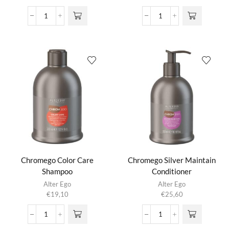
Chromego
Chromego
Color
Color
Care
Care
Conditioner
Conditioning
aantal
Cream
aantal
Chromego Color Care
Chromego Silver Maintain
Shampoo
Conditioner
Alter Ego
Alter Ego
€
19,10
€
25,60
Chromego
Chromego
Color
Silver