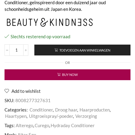
Conditioner, geïnspireerd door een duizend jaar oud
schoonheidsgeheim uit Japan en Korea.
Slechts resterend op voorraad
TOEVOEGEN AAN WINKELWAGEN
Curego
Hydraday
OR
Conditioner
aantal
BUY NOW
Add to wishlist
SKU:
8008277327631
Categories:
Conditioner
,
Droog haar
,
Haarproducten
,
Haartypen
,
Uitgroeispray/-poeder
,
Verzorging
Tags:
Alterego
,
Curego
,
Hydraday Conditioner
Merk:
Alter Ego