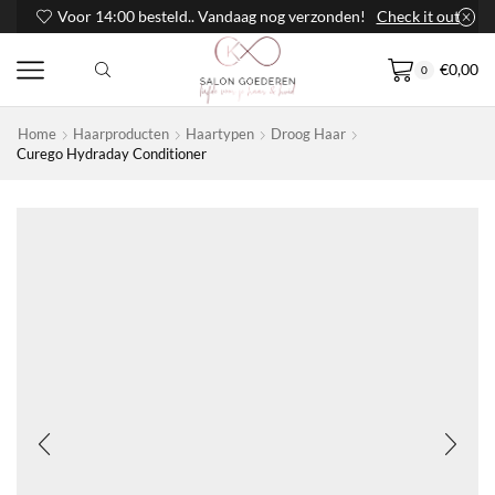
Voor 14:00 besteld.. Vandaag nog verzonden!
Check it out
€
0,00
0
Home
Haarproducten
Haartypen
Droog Haar
Curego Hydraday Conditioner