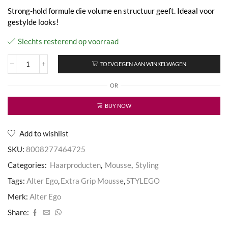
Strong-hold formule die volume en structuur geeft. Ideaal voor
gestylde looks!
Slechts resterend op voorraad
TOEVOEGEN AAN WINKELWAGEN
Extra
Grip
OR
Mousse
aantal
BUY NOW
Add to wishlist
SKU:
8008277464725
Categories:
Haarproducten
,
Mousse
,
Styling
Tags:
Alter Ego
,
Extra Grip Mousse
,
STYLEGO
Merk:
Alter Ego
Share: