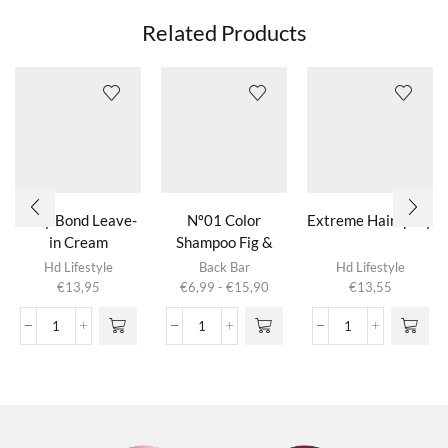
Related Products
Silky Bond Leave-
Nº01 Color
Extreme Hairspray
in Cream
Shampoo Fig &
Dit product
Almond
Hd Lifestyle
Back Bar
Hd Lifestyle
heeft
Prijsklasse:
€
13,95
€
6,99
-
€
15,90
€
13,55
meerdere
€6,99
variaties.
tot
Silky
Nº01
Extreme
Deze optie
€15,90
Bond
Color
Hairspray
kan gekozen
Leave-
Shampoo
aantal
worden op de
in
Fig
productpagina
Cream
&
aantal
Almond
aantal