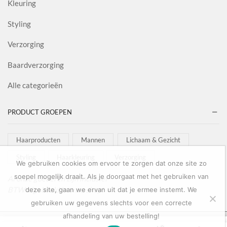
Kleuring
Styling
Verzorging
Baardverzorging
Alle categorieën
PRODUCT GROEPEN
Haarproducten
Mannen
Lichaam & Gezicht
Styling
Haarkleuring
Verzorging
We gebruiken cookies om ervoor te zorgen dat onze site zo
soepel mogelijk draait. Als je doorgaat met het gebruiken van
Al onze goederen zijn inclusief
BTW afgebeeld in onze shop!
deze site, gaan we ervan uit dat je ermee instemt. We
gebruiken uw gegevens slechts voor een correcte
afhandeling van uw bestelling!
Copyright © 2022
Salon Goederen