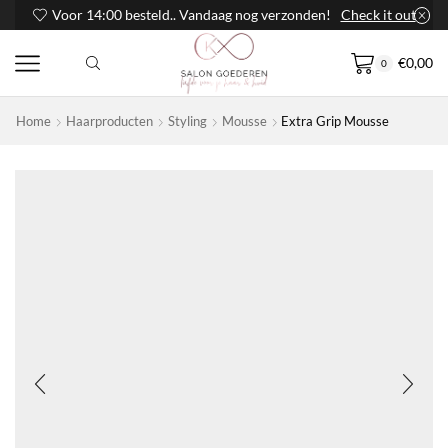
Voor 14:00 besteld.. Vandaag nog verzonden!
Check it out
€
0,00
0
Home
Haarproducten
Styling
Mousse
Extra Grip Mousse