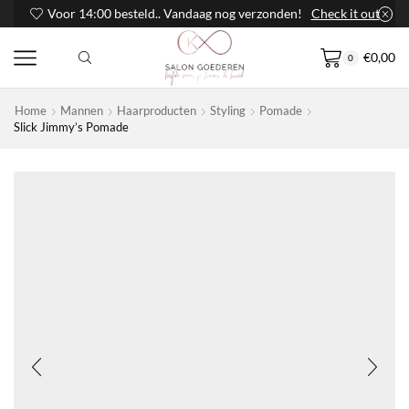
Voor 14:00 besteld.. Vandaag nog verzonden!
Check it out
€
0,00
0
Home
Mannen
Haarproducten
Styling
Pomade
Slick Jimmy’s Pomade