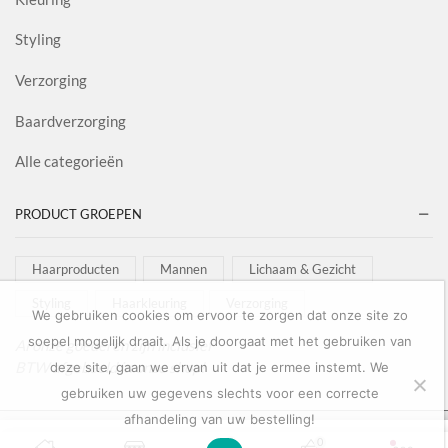
Styling
Verzorging
Baardverzorging
Alle categorieën
PRODUCT GROEPEN
Haarproducten
Mannen
Lichaam & Gezicht
Styling
Haarkleuring
Verzorging
We gebruiken cookies om ervoor te zorgen dat onze site zo
soepel mogelijk draait. Als je doorgaat met het gebruiken van
Al onze goederen zijn inclusief
BTW afgebeeld in onze shop!
deze site, gaan we ervan uit dat je ermee instemt. We
gebruiken uw gegevens slechts voor een correcte
afhandeling van uw bestelling!
Copyright © 2022
Salon Goederen
0
0