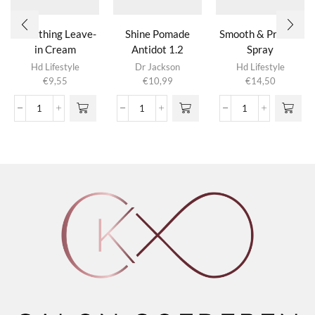
Smoothing Leave-
Shine Pomade
Smooth & Protect
in Cream
Antidot 1.2
Spray
Hd Lifestyle
Dr Jackson
Hd Lifestyle
€
9,55
€
10,99
€
14,50
Smoothing
Shine
Smooth
Leave-
Pomade
&
in
Antidot
Protect
Cream
1.2
Spray
aantal
aantal
aantal