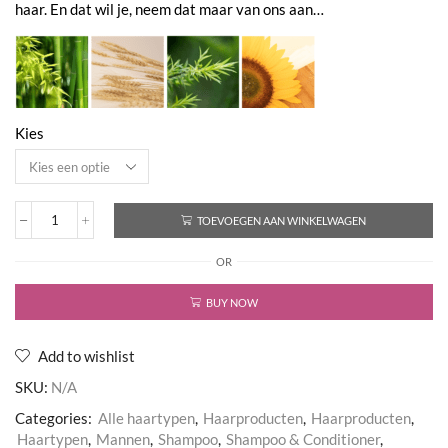
haar. En dat wil je, neem dat maar van ons aan…
Kies
TOEVOEGEN AAN WINKELWAGEN
Guardian
Mineral
OR
Shampoo
aantal
BUY NOW
Add to wishlist
SKU:
N/A
Categories:
Alle haartypen
,
Haarproducten
,
Haarproducten
,
Haartypen
,
Mannen
,
Shampoo
,
Shampoo & Conditioner
,