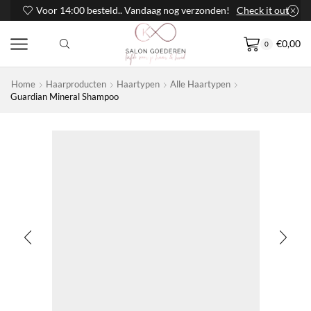
Voor 14:00 besteld.. Vandaag nog verzonden!
Check it out
€
0,00
0
Home
Haarproducten
Haartypen
Alle Haartypen
Guardian Mineral Shampoo