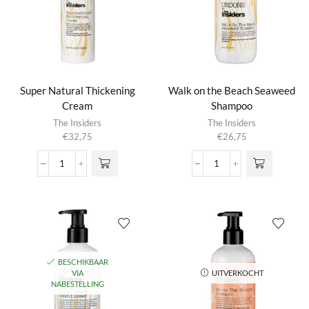
Super Natural Thickening
Walk on the Beach Seaweed
Cream
Shampoo
The Insiders
The Insiders
€
32,75
€
26,75
Super
Walk
Natural
on
Thickening
the
Cream
Beach
aantal
Seaweed
Shampoo
aantal
BESCHIKBAAR
VIA
UITVERKOCHT
NABESTELLING