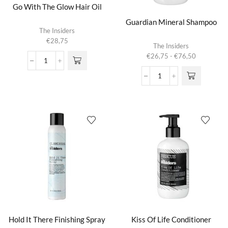
Go With The Glow Hair Oil
Guardian Mineral Shampoo
The Insiders
€
28,75
Dit product
The Insiders
heeft
Prijsklasse:
€
26,75
-
€
76,50
meerdere
Go
€26,75
variaties.
With
tot
Guardian
Deze optie
The
€76,50
Mineral
kan gekozen
Glow
Shampoo
worden op de
Hair
aantal
productpagina
Oil
aantal
Hold It There Finishing Spray
Kiss Of Life Conditioner