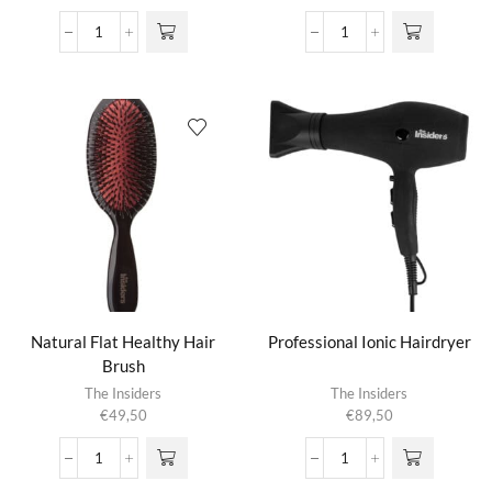
€15,00
€39,75
variaties.
variaties.
tot
tot
Kiss
Me,
Deze optie
Deze optie
€76,50
€82,50
Of
My
kan gekozen
kan gekozen
Life
Curl
worden op de
worden op de
Shampoo
And
productpagina
productpagina
aantal
I
Hydrating
Mask
aantal
Natural Flat Healthy Hair
Professional Ionic Hairdryer
Brush
The Insiders
The Insiders
€
49,50
€
89,50
Natural
Professional
Flat
Ionic