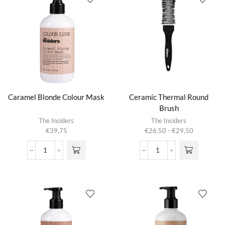
Caramel Blonde Colour Mask
Ceramic Thermal Round
Brush
Dit product
The Insiders
The Insiders
heeft
Prijsklasse:
€
39,75
€
26,50
-
€
29,50
meerdere
€26,50
variaties.
tot
Caramel
Ceramic
Deze optie
€29,50
Blonde
Thermal
kan gekozen
Colour
Round
worden op de
Mask
Brush
productpagina
aantal
aantal