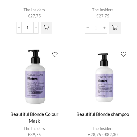
The Insiders
The Insiders
€
27,75
€
27,75
2nd
76
day
Grooming
Matte
Cream
Paste
aantal
aantal
Beautiful Blonde Colour
Beautiful Blonde shampoo
Mask
Dit product
The Insiders
The Insiders
heeft
Prijsklasse:
€
39,75
€
28,75
-
€
82,30