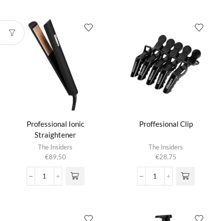
Healthy
Hairdryer
Hair
aantal
Brush
aantal
Professional Ionic
Proffesional Clip
Straightener
The Insiders
The Insiders
€
89,50
€
28,75
Professional
Proffesional
Ionic
Clip
Straightener
aantal
aantal