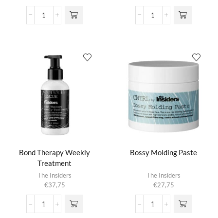
meerdere
€28,75
variaties.
tot
Beautiful
Beautiful
Deze optie
€82,30
Blonde
Blonde
kan gekozen
Colour
shampoo
worden op de
Mask
aantal
productpagina
aantal
Bond Therapy Weekly
Bossy Molding Paste
Treatment
The Insiders
The Insiders
€
37,75
€
27,75
Bond
Bossy
Therapy
Molding