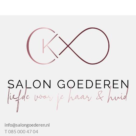
info@salongoederen.nl
T 085 000 47 04