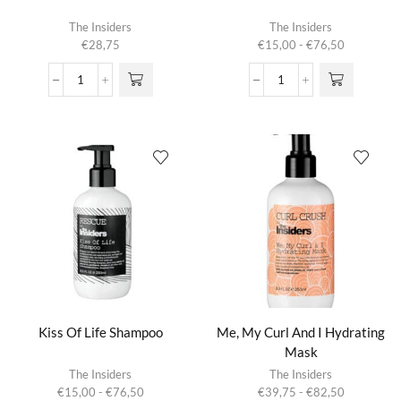
Dit product
The Insiders
The Insiders
heeft
Prijsklasse:
€
28,75
€
15,00
-
€
76,50
meerdere
€15,00
variaties.
tot
Hold
Kiss
Deze optie
€76,50
It
Of
kan gekozen
There
Life
worden op de
Finishing
Conditioner
productpagina
Spray
aantal
aantal
Kiss Of Life Shampoo
Me, My Curl And I Hydrating
Mask
Dit product
Dit product
The Insiders
The Insiders
heeft
heeft
Prijsklasse:
Prijsklasse:
€
15,00
-
€
76,50
€
39,75
-
€
82,50
meerdere
meerdere