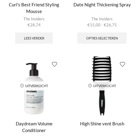
Curl’s Best Friend Styling
Date Night Thickening Spray
Mousse
The Insiders
The Insiders
Prijsklasse:
€
28,74
€
15,00
-
€
26,75
€15,00
Dit
tot
produ
LEES VERDER
OPTIES SELECTEREN
€26,75
heeft
meer
variat
Deze
optie
kan
geko
word
UITVERKOCHT
UITVERKOCHT
op
de
produ
Daydream Volume
High Shine vent Brush
Conditioner