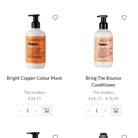
Weekly
Paste
Treatment
aantal
aantal
Bright Copper Colour Mask
Bring The Bounce
Conditioner
Dit product
The Insiders
The Insiders
heeft
Prijsklasse:
€
39,75
€
26,75
-
€
76,50
meerdere
€26,75
variaties.
tot
Bright
Bring
Deze optie
€76,50
Copper
The
kan gekozen
Colour
Bounce
worden op de
Mask
Conditioner
productpagina
aantal
aantal