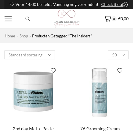
Voor 14:00 besteld.. Vandaag nog verzonden!
Check it out
€
0,00
0
Home
Shop
Producten Getagged “The Insiders”
Products
per
page
2nd day Matte Paste
76 Grooming Cream