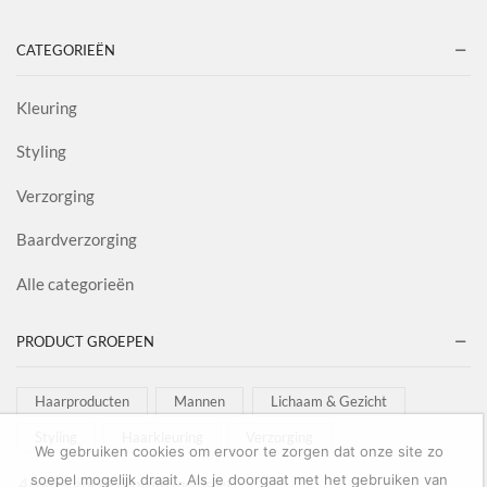
CATEGORIEËN
Kleuring
Styling
Verzorging
Baardverzorging
Alle categorieën
PRODUCT GROEPEN
Haarproducten
Mannen
Lichaam & Gezicht
Styling
Haarkleuring
Verzorging
We gebruiken cookies om ervoor te zorgen dat onze site zo
soepel mogelijk draait. Als je doorgaat met het gebruiken van
Al onze goederen zijn inclusief