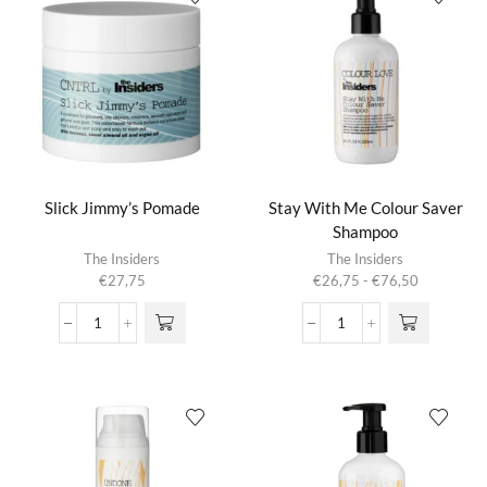
Slick Jimmy’s Pomade
Stay With Me Colour Saver
Shampoo
Dit product
The Insiders
The Insiders
heeft
Prijsklasse:
€
27,75
€
26,75
-
€
76,50
meerdere
€26,75
variaties.
tot
Slick
Stay
Deze optie
€76,50
Jimmy's
With
kan gekozen
Pomade
Me
worden op de
aantal
Colour
productpagina
Saver
Shampoo
aantal