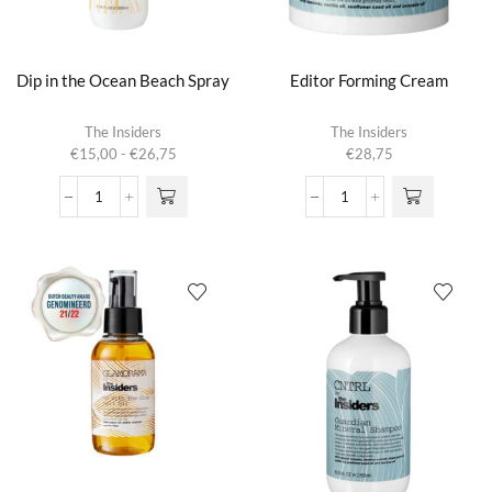
Dip in the Ocean Beach Spray
Editor Forming Cream
Dit product
The Insiders
The Insiders
heeft
Prijsklasse:
€
15,00
-
€
26,75
€
28,75
meerdere
€15,00
variaties.
tot
Dip
Editor
Deze optie
€26,75
in
Forming
kan gekozen
the
Cream
worden op de
Ocean
aantal
productpagina
Beach
Spray
aantal