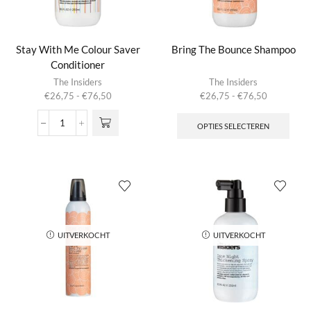
Stay With Me Colour Saver
Bring The Bounce Shampoo
Conditioner
Dit product
The Insiders
The Insiders
heeft
Prijsklasse:
Prijsklasse:
€
26,75
-
€
76,50
€
26,75
-
€
76,50
meerdere
€26,75
€26,75
Dit
variaties.
tot
tot
produ
OPTIES SELECTEREN
Stay
Deze optie
€76,50
€76,50
heeft
With
kan gekozen
meer
Me
worden op de
variat
Colour
productpagina
Deze
Saver
optie
Conditioner
kan
aantal
geko
word
UITVERKOCHT
UITVERKOCHT
op
de
produ