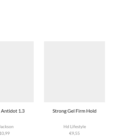
Antidot 1.3
Strong Gel Firm Hold
Nº05 C
Di
Jackson
Hd Lifestyle
10,99
€
9,55
€
1
m