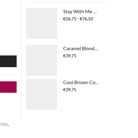
Stay With Me Colour Saver Conditioner
Prijsklasse:
€
26,75
-
€
76,50
€26,75
tot
€76,50
Caramel Blonde Colour Mask
€
39,75
N
Cool Brown Colour Mask
€
39,75
cten
,