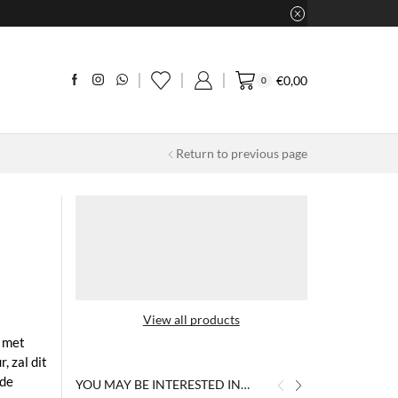
€
0,00
0
Return to previous page
View all products
 met
, zal dit
rde
YOU MAY BE INTERESTED IN…