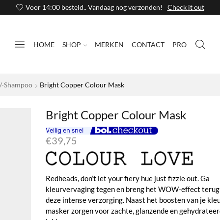
Voor 14:00 besteld.. Vandaag nog verzonden!
Check it out
HOME
SHOP
MERKEN
CONTACT
PRO
/-Shampoo
Bright Copper Colour Mask
Bright Copper Colour Mask
€
39,75
Redheads, don’t let your fiery hue just fizzle out. Ga
kleurvervaging tegen en breng het WOW-effect terug
deze intense verzorging. Naast het boosten van je kleur
masker zorgen voor zachte, glanzende en gehydratee