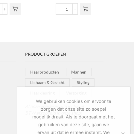
vari
airgum
Strong
o
ntidot
Gel
g
3
Firm
wor
ntal
Hold
prod
aantal
PRODUCT GROEPEN
Haarproducten
Mannen
Lichaam & Gezicht
Styling
Haarkleuring
Verzorging
We gebruiken cookies om ervoor te
Al onze goederen zijn inclusief
zorgen dat onze site zo soepel
BTW afgebeeld in onze shop!
mogelijk draait. Als je doorgaat met het
gebruiken van deze site, gaan we
ervan uit dat je ermee instemt. We