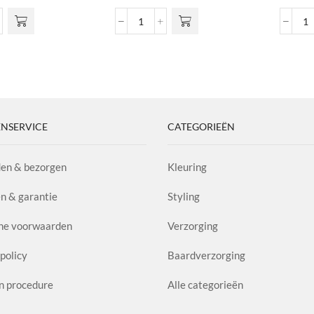
eme
Extra
H
Hold
A
imum
Hairspray
1.
rol
aantal
aa
l
NSERVICE
CATEGORIEËN
en & bezorgen
Kleuring
n & garantie
Styling
ne voorwaarden
Verzorging
policy
Baardverzorging
n procedure
Alle categorieën