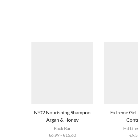
Nº02 Nourishing Shampoo
Extreme Ge
Argan & Honey
Cont
Dit product
Back Bar
Hd Life
heeft
Prijsklasse:
€
6,99
-
€
15,60
€
9,5
meerdere