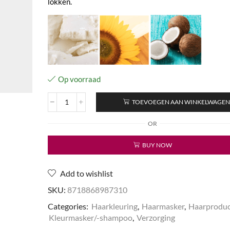
lokken.
Op voorraad
TOEVOEGEN AAN WINKELWAGE
Bright
Copper
OR
Colour
Mask
BUY NOW
aantal
Add to wishlist
SKU:
8718868987310
Categories:
Haarkleuring
,
Haarmasker
,
Haarprodu
Kleurmasker/-shampoo
,
Verzorging