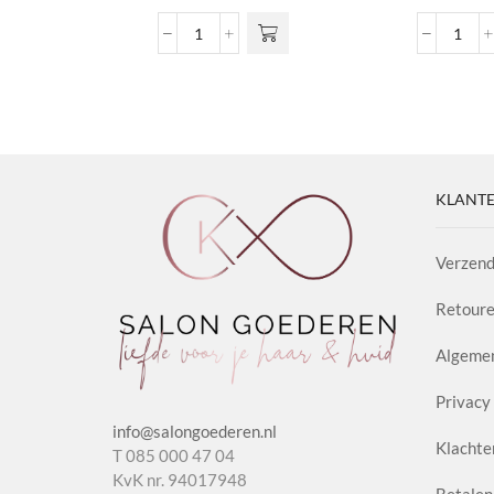
€6,99
variaties. Deze
tot
Nº02
Extr
optie kan
€15,60
Nourishing
Gel
gekozen
Shampoo
Max
worden op de
Argan
Cont
productpagina
&
aanta
Honey
aantal
KLANTE
Verzend
Retoure
Algeme
Privacy 
info@salongoederen.nl
Klachte
T 085 000 47 04
KvK nr. 94017948
Betalen