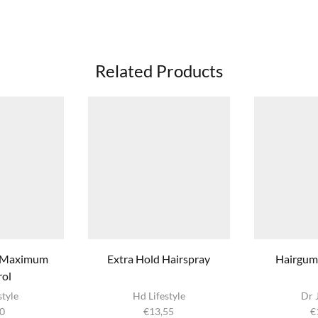
Related Products
l Maximum
Extra Hold Hairspray
Hairgum 
rol
style
Hd Lifestyle
Dr 
0
€
13,55
€