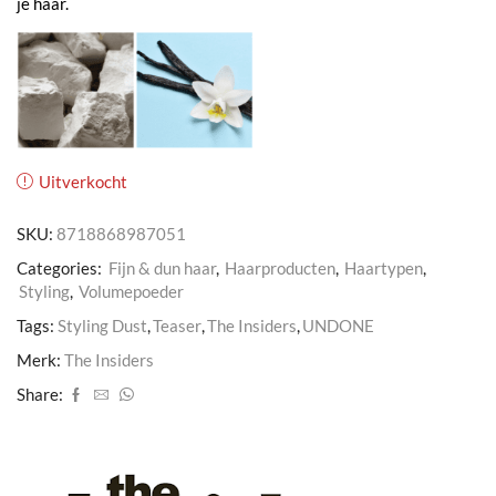
je haar.
Uitverkocht
SKU:
8718868987051
Categories:
Fijn & dun haar
,
Haarproducten
,
Haartypen
,
Styling
,
Volumepoeder
Tags:
Styling Dust
,
Teaser
,
The Insiders
,
UNDONE
Merk:
The Insiders
Share: