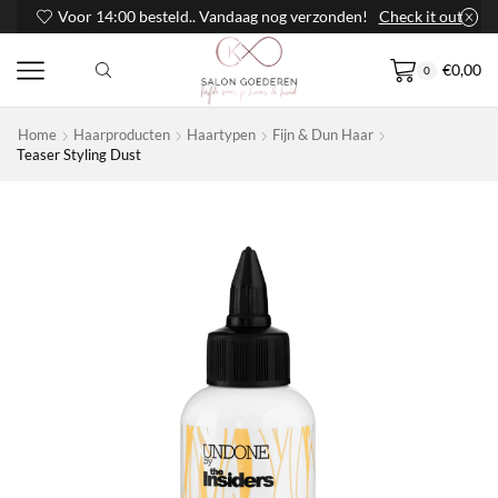
Voor 14:00 besteld.. Vandaag nog verzonden!
Check it out
€
0,00
0
Home
Haarproducten
Haartypen
Fijn & Dun Haar
Teaser Styling Dust