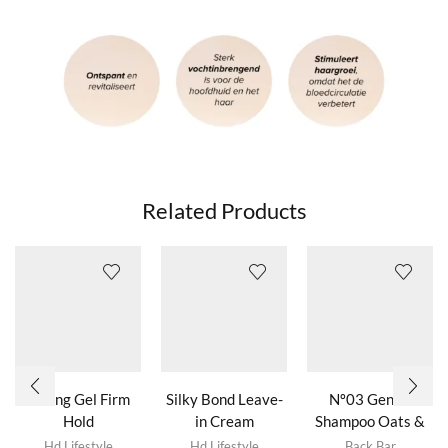
Related Products
Strong Gel Firm
Silky Bond Leave-
Nº03 Gentle
Hold
in Cream
Shampoo Oats &
Dit product
Lavender
Hd Lifestyle
Hd Lifestyle
Back Bar