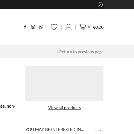
€
0,00
0
Return to previous page
te, non-
View all products
YOU MAY BE INTERESTED IN…