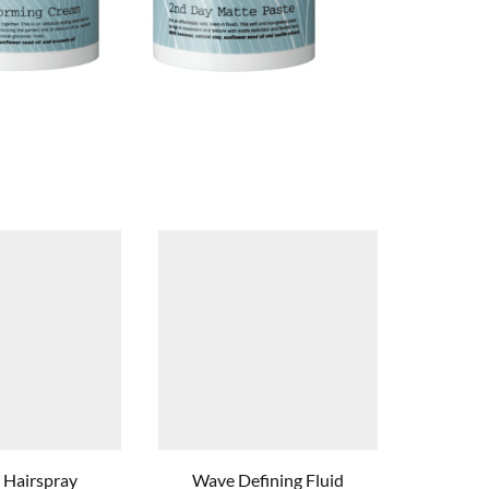
x Hairspray
Wave Defining Fluid
Matt Po