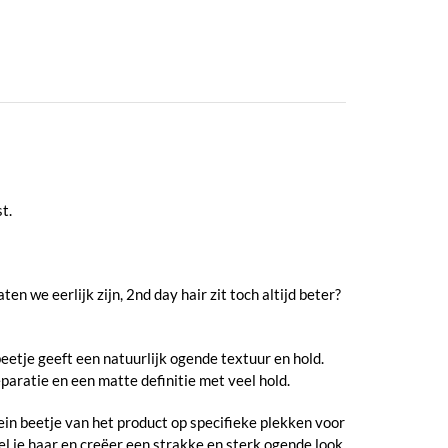
t.
 we eerlijk zijn, 2nd day hair zit toch altijd beter?
eetje geeft een natuurlijk ogende textuur en hold.
paratie en een matte definitie met veel hold.
ein beetje van het product op specifieke plekken voor
el je haar en creëer een strakke en sterk ogende look,