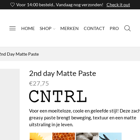
Voor 14:00 besteld.. Vandaag nog verzonden!
Check it out
HOME
SHOP
MERKEN
CONTACT
PRO
2nd Day Matte Paste
2nd day Matte Paste
€
27,75
Voor een moeiteloze, coole en geleefde stijl! Deze zach
greasy paste brengt beweging, textuur en een matte
uitstraling in je leven.