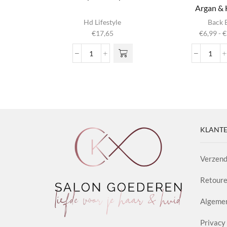
Argan &
Dit produ
Hd Lifestyle
Back 
heeft
€
17,65
€
6,99
-
€
meerder
variaties. 
Crystal
Nº02
optie ka
Drops
Nour
gekozen
aantal
Sham
worden op
Arga
productpag
&
Hone
aanta
KLANTE
Verzend
Retoure
Algeme
Privacy 