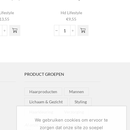
ifestyle
Hd Lifestyle
13,55
€
9,55
co
Wave
x
Defining
airspray
Fluid
ntal
aantal
PRODUCT GROEPEN
Haarproducten
Mannen
Lichaam & Gezicht
Styling
Haarkleuring
Verzorging
We gebruiken cookies om ervoor te
Al onze goederen zijn inclusief
zorgen dat onze site zo soepel