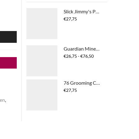
Slick Jimmy's Pomade
€
27,75
N
Guardian Mineral Shampoo
Prijsklasse:
€
26,75
-
€
76,50
€26,75
tot
€76,50
76 Grooming Cream
€
27,75
en
,