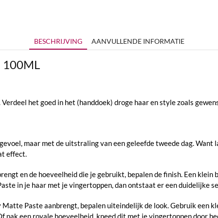
BESCHRIJVING
AANVULLENDE INFORMATIE
te 100ML
 Verdeel het goed in het (handdoek) droge haar en style zoals gewens
oel, maar met de uitstraling van een geleefde tweede dag. Want laten
t effect.
ngt en de hoeveelheid die je gebruikt, bepalen de finish. Een klein b
ste in je haar met je vingertoppen, dan ontstaat er een duidelijke se
Matte Paste aanbrengt, bepalen uiteindelijk de look. Gebruik een kl
Of pak een royale hoeveelheid, kneed dit met je vingertoppen door he