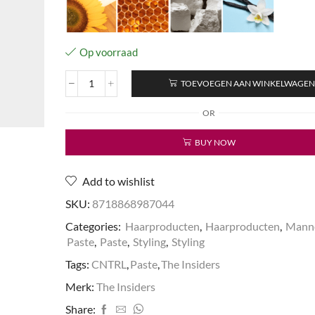
Op voorraad
TOEVOEGEN AAN WINKELWAGE
2nd
day
OR
Matte
Paste
BUY NOW
aantal
Add to wishlist
SKU:
8718868987044
Categories:
Haarproducten
,
Haarproducten
,
Mann
Paste
,
Paste
,
Styling
,
Styling
Tags:
CNTRL
,
Paste
,
The Insiders
Merk:
The Insiders
Share: