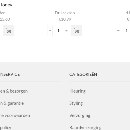
 Honey
ct
Bar
Dr Jackson
Hd L
Prijsklasse:
15,60
€
10,99
€
e
€6,99
Deze
tot
Shine
E
n
€15,60
ishing
Pomade
Fi
poo
Antidot
H
 de
n
1.2
aa
ina
aantal
y
l
NSERVICE
CATEGORIEËN
en & bezorgen
Kleuring
n & garantie
Styling
ne voorwaarden
Verzorging
policy
Baardverzorging