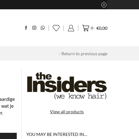
€
0,00
0
Return to previous page
waardige
 wat je
View all products
r.
YOU MAY BE INTERESTED IN…
N