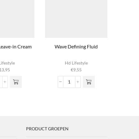
Leave-in Cream
Wave Defining Fluid
Curl 
ifestyle
Hd Lifestyle
13,95
€
9,55
lky
Wave
ond
Defining
eave-
Fluid
aantal
ream
ntal
PRODUCT GROEPEN