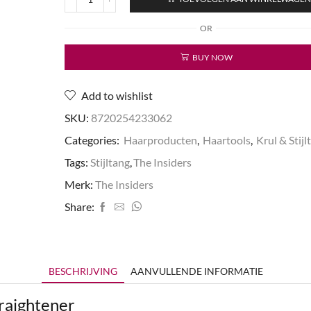
Professional
Ionic
OR
Straightener
aantal
BUY NOW
Add to wishlist
SKU:
8720254233062
Categories:
Haarproducten
,
Haartools
,
Krul & Stij
Tags:
Stijltang
,
The Insiders
Merk:
The Insiders
Share:
BESCHRIJVING
AANVULLENDE INFORMATIE
traightener