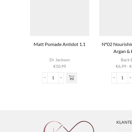
Matt Pomade Antidot 1.1
Nº02 Nourish
Argan &
Dit produ
Dr Jackson
Back 
heeft
€
10,99
€
6,99
-
€
meerder
variaties. 
Matt
Nº02
optie ka
Pomade
Nour
gekozen
Antidot
Sham
worden op
1.1
Arga
productpag
aantal
&
Hone
aanta
KLANTE