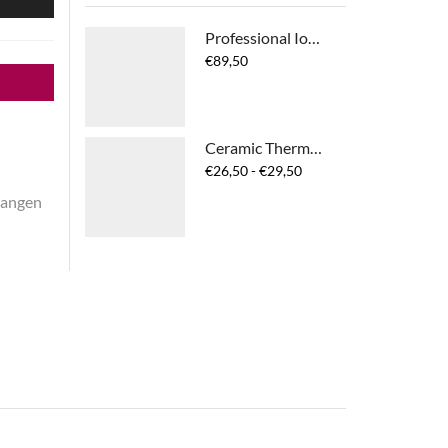
Professional Ionic Hairdryer
€
89,50
Ceramic Thermal Round Brush
Prijsklasse:
€
26,50
-
€
29,50
€26,50
ltangen
tot
€29,50