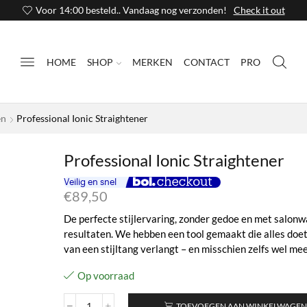
Voor 14:00 besteld.. Vandaag nog verzonden!
Check it out
HOME
SHOP
MERKEN
CONTACT
PRO
en
Professional Ionic Straightener
Professional Ionic Straightener
€
89,50
De perfecte stijlervaring, zonder gedoe en met salon
resultaten. We hebben een tool gemaakt die alles doet
van een stijltang verlangt – en misschien zelfs wel mee
Op voorraad
TOEVOEGEN AAN WINKELWAGE