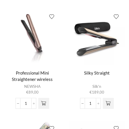
Iron
Straightener
aantal
aantal
Professional Mini
Silky Straight
Straightener wireless
NEWSHA
Silk'n
€
89,00
€
189,00
Professional
Silky
Mini
Straight
Straightener
aantal
wireless
aantal