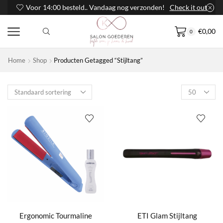
Voor 14:00 besteld.. Vandaag nog verzonden!
Check it out
€
0,00
0
Home
Shop
Producten Getagged “Stijltang”
Products
per
page
Ergonomic Tourmaline
ETI Glam Stijltang