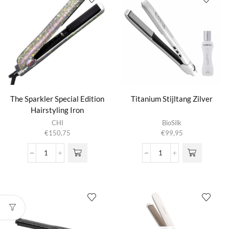
The Sparkler Special Edition
Titanium Stijltang Zilver
Hairstyling Iron
CHI
BioSilk
€
150,75
€
99,95
The
Titanium
Sparkler
Stijltang
Special
Zilver
Edition
aantal
Hairstyling
Iron
aantal