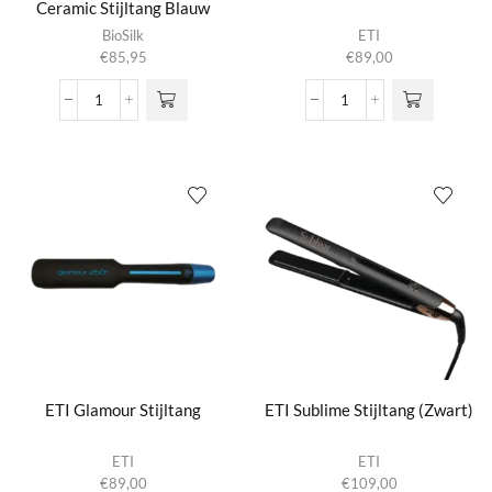
Ceramic Stijltang Blauw
BioSilk
ETI
€
85,95
€
89,00
Ergonomic
ETI
Tourmaline
Glam
Ceramic
Stijltang
Stijltang
aantal
Blauw
aantal
ETI Glamour Stijltang
ETI Sublime Stijltang (Zwart)
ETI
ETI
€
89,00
€
109,00