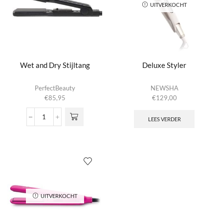
UITVERKOCHT
Wet and Dry Stijltang
Deluxe Styler
PerfectBeauty
NEWSHA
€
85,95
€
129,00
LEES VERDER
Wet
and
Dry
Stijltang
aantal
UITVERKOCHT