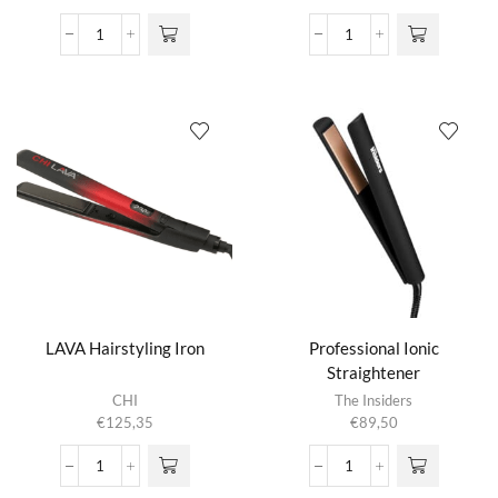
ETI
ETI
Glamour
Sublime
Stijltang
Stijltang
aantal
(Zwart)
aantal
LAVA Hairstyling Iron
Professional Ionic
Straightener
CHI
The Insiders
€
125,35
€
89,50
LAVA
Professional
Hairstyling
Ionic