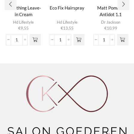
Smoothing Leave-
Eco Fix Hairspray
Matt Pomade
in Cream
Antidot 1.1
Hd Lifestyle
Hd Lifestyle
Dr Jackson
€
9,55
€
13,55
€
10,99
Smoothing
Eco
Matt
Leave-
Fix
Pomade
in
Hairspray
Antidot
Cream
aantal
1.1
aantal
aantal