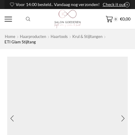
Voor 14:00 besteld.. Vandaag nog verzonden!
Check it out
€
0,00
0
Home
Haarproducten
Haartools
Krul & Stijltangen
ETI Glam Stijltang