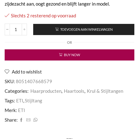
zijdezacht aan, oogt gezond en blijft langer in model.
Slechts 2 resterend op voorraad
TOEVOEGEN AAN WINKELWAGEN
ETI
Glam
OR
Stijltang
aantal
BUY NOW
Add to wishlist
SKU:
8051407668579
Categories:
Haarproducten
,
Haartools
,
Krul & Stijltangen
Tags:
ETI
,
Stijltang
Merk:
ETI
Share: