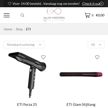
Voor 14:00 besteld.. Vandaag nog verzonden!
Check it out
€
0,00
0
Home
Shop
ETI
Products
per
page
ETI Forza 25
ETI Glam Stijltang