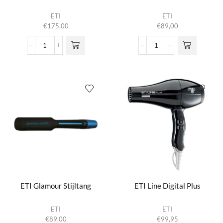
ETI
ETI
€
175,00
€
89,00
ETI
ETI
Forza
Glam
25
Stijltang
aantal
aantal
ETI Glamour Stijltang
ETI Line Digital Plus
ETI
ETI
€
89,00
€
99,95