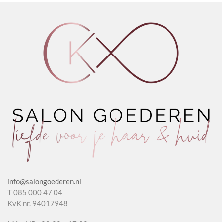
info@salongoederen.nl
T 085 000 47 04
KvK nr. 94017948