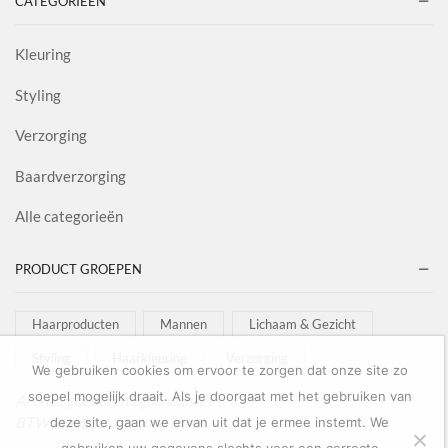
CATEGORIEËN
Kleuring
Styling
Verzorging
Baardverzorging
Alle categorieën
PRODUCT GROEPEN
Haarproducten
Mannen
Lichaam & Gezicht
Styling
Haarkleuring
Verzorging
We gebruiken cookies om ervoor te zorgen dat onze site zo
soepel mogelijk draait. Als je doorgaat met het gebruiken van
Al onze goederen zijn inclusief
BTW afgebeeld in onze shop!
deze site, gaan we ervan uit dat je ermee instemt. We