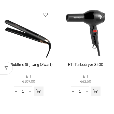
Plus
6900
aantal
XtraPower
aantal
ETI Sublime Stijltang (Zwart)
ETI Turbodryer 3500
ETI
ETI
€
109,00
€
62,50
ETI
ETI
Sublime
Turbodryer
Stijltang
3500
(Zwart)
aantal
aantal