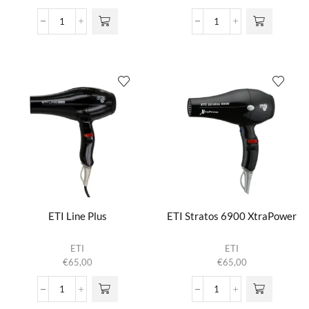
ETI
ETI
Glamour
Line
Stijltang
Digital
aantal
Plus
aantal
ETI Line Plus
ETI Stratos 6900 XtraPower
ETI
ETI
€
65,00
€
65,00
ETI
ETI
Line
Stratos