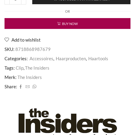
Proffesional
Clip
OR
aantal
BUY NOW
Add to wishlist
SKU:
8718868987679
Categories:
Accessoires
,
Haarproducten
,
Haartools
Tags:
Clip
,
The Insiders
Merk:
The Insiders
Share: