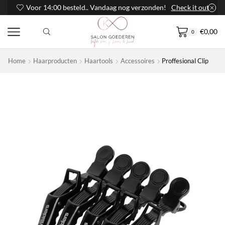
Voor 14:00 besteld.. Vandaag nog verzonden!
Check it out
€
0,00
0
Home
Haarproducten
Haartools
Accessoires
Proffesional Clip