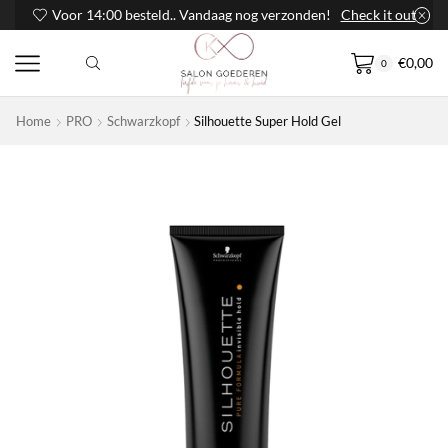
Voor 14:00 besteld.. Vandaag nog verzonden!
Check it out
€
0,00
0
Home
PRO
Schwarzkopf
Silhouette Super Hold Gel