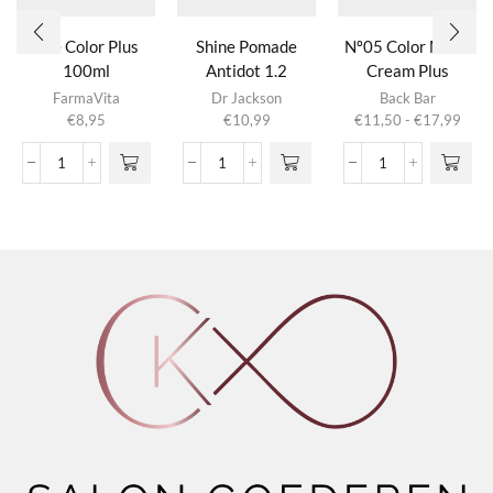
Life Color Plus
Shine Pomade
Nº05 Color Mask
100ml
Antidot 1.2
Cream Plus
Dit product
Dit product
FarmaVita
Dr Jackson
Back Bar
heeft
heeft
Prijs
€
8,95
€
10,99
€
11,50
-
€
17,99
meerdere
meerdere
€11,
variaties.
variaties.
tot
Life
Shine
Nº05
Deze optie
Deze optie
€17,
Color
Pomade
Color
kan gekozen
kan gekozen
Plus
Antidot
Mask
worden op de
worden op de
100ml
1.2
Cream
productpagina
productpagina
aantal
aantal
Plus
aantal