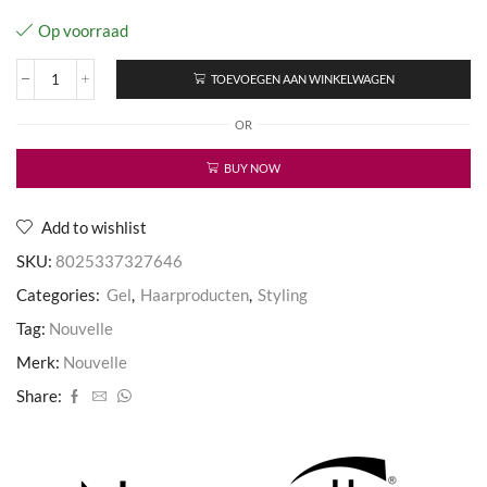
Op voorraad
TOEVOEGEN AAN WINKELWAGEN
Re-
Sstyling
OR
Extreme
Gel
aantal
BUY NOW
Add to wishlist
SKU:
8025337327646
Categories:
Gel
,
Haarproducten
,
Styling
Tag:
Nouvelle
Merk:
Nouvelle
Share: