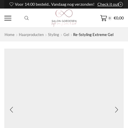
Voor 14:00 besteld.. Vandaag nog verzonden!
Check it out
€
0,00
0
Home
Haarproducten
Styling
Gel
Re-Sstyling Extreme Gel