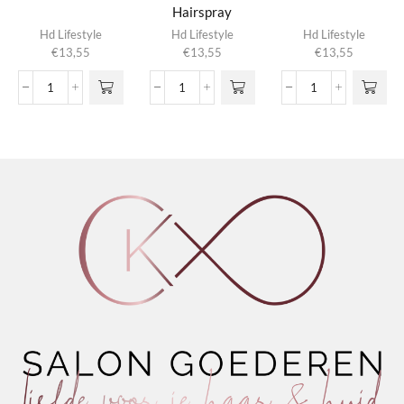
Hairspray
Hd Lifestyle
Hd Lifestyle
Hd Lifestyle
€
13,55
€
13,55
€
13,55
Eco
Extra
Extreme
Fix
Hold
Hairspray
Hairspray
Hairspray
aantal
aantal
aantal