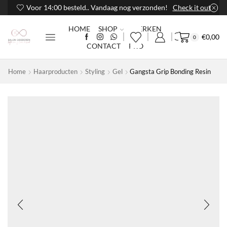
Voor 14:00 besteld.. Vandaag nog verzonden!
Check it out
HOME
SHOP
MERKEN
€
0,00
0
CONTACT
PRO
Home
Haarproducten
Styling
Gel
Gangsta Grip Bonding Resin