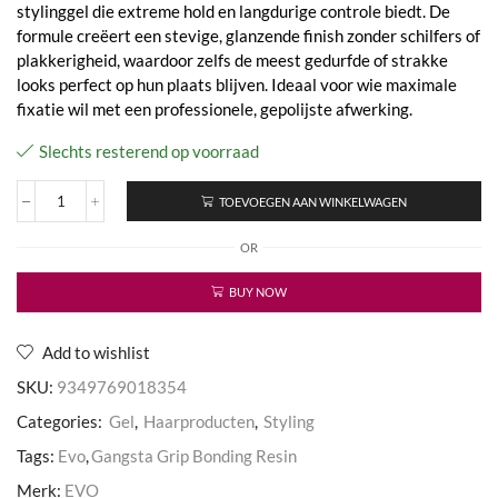
stylinggel die extreme hold en langdurige controle biedt. De
formule creëert een stevige, glanzende finish zonder schilfers of
plakkerigheid, waardoor zelfs de meest gedurfde of strakke
looks perfect op hun plaats blijven. Ideaal voor wie maximale
fixatie wil met een professionele, gepolijste afwerking.
Slechts resterend op voorraad
TOEVOEGEN AAN WINKELWAGEN
Gangsta
Grip
OR
Bonding
Resin
aantal
BUY NOW
Add to wishlist
SKU:
9349769018354
Categories:
Gel
,
Haarproducten
,
Styling
Tags:
Evo
,
Gangsta Grip Bonding Resin
Merk:
EVO