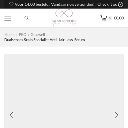
Voor 14:00 besteld.. Vandaag nog verzonden!
Check it out
€
0,00
0
Home
PRO
Goldwell
Dualsenses Scalp Specialist Anti Hair Loss-Serum