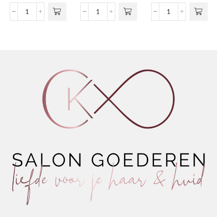
€6,99
variaties.
tot
Shine
Nº03
Gel
Deze optie
€15,50
Pomade
Gentle
Spray
kan gekozen
Antidot
Shampoo
Extra
worden op de
1.2
Oats
Strong
productpagina
aantal
&
aantal
Lavender
aantal