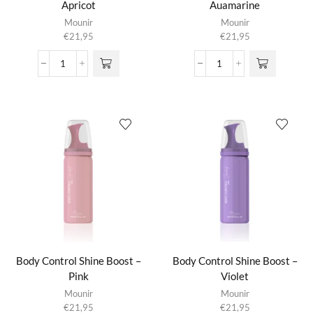
Apricot
Auamarine
Mounir
Mounir
€
21,95
€
21,95
Body
Body
Control
Control
Shine
Shine
Boost
Boost
-
-
Apricot
Auamarine
aantal
aantal
Body Control Shine Boost –
Body Control Shine Boost –
Pink
Violet
Mounir
Mounir
€
21,95
€
21,95