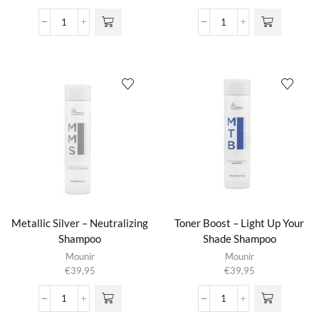
Body
Body
Control
Control
Shine
Shine
Boost
Boost
-
-
Pink
Violet
aantal
aantal
Metallic Silver – Neutralizing
Toner Boost – Light Up Your
Shampoo
Shade Shampoo
Mounir
Mounir
€
39,95
€
39,95
Metallic
Toner
Silver
Boost