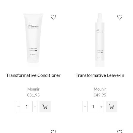
–
–
Neutralizing
Light
Shampoo
Up
aantal
Your
Shade
Shampoo
aantal
Transformative Conditioner
Transformative Leave-In
Mounir
Mounir
€
31,95
€
49,95
Transformative
Transformative
Conditioner
Leave-
aantal
In
aantal