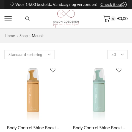
Voor 14:00 besteld.. Vandaag nog verzonden!
Check it out
€
0,00
0
Home
Shop
Mounir
Products
per
page
Body Control Shine Boost –
Body Control Shine Boost –