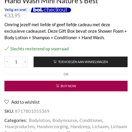
Hand Wash Mini Nature’s Best
€
33,95
Omring jezelf met liefde of geef liefde cadeau met deze
exclusieve cadeauset. Deze Gift Box bevat onze Shower Foam +
Body Lotion + Shampoo + Conditioner + Hand Wash.
Slechts resterend op voorraad
TOEVOEGEN AAN WINKELWAGEN
Giftbox
6
OR
Shower
Foam
+
BUY NOW
Shampoo
Mini
(Nature's
Add to wishlist
Best)
SKU:
8717801055369
+
Conditioner
Categories:
Bodylotion
,
Bodymousse
,
Conditioner
,
Mini
Haarproducten
,
Handverzorging
,
Handzeep
,
Lichaam
,
Lichaam
(Nature's