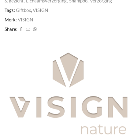
& gezicht
,
Lichaamsverzorging
,
Shampoo
,
Verzorging
Best)
+
Tags:
Giftbox
,
VISIGN
Body
Lotion
Merk:
VISIGN
Mini
+
Share:
Hand
Wash
Mini
Nature's
Best
aantal