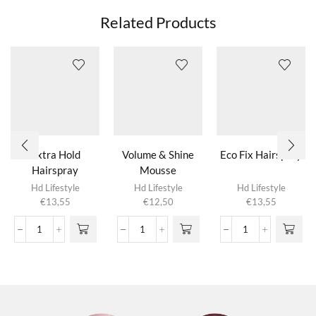
Related Products
Extra Hold
Volume & Shine
Eco Fix Hairspray
Hairspray
Mousse
Hd Lifestyle
Hd Lifestyle
Hd Lifestyle
€
13,55
€
12,50
€
13,55
Extra
Volume
Eco
Hold
&
Fix
Hairspray
Shine
Hairspray
aantal
Mousse
aantal
aantal