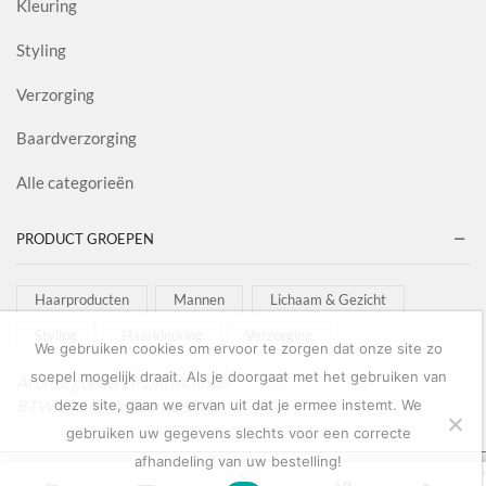
Kleuring
Styling
Verzorging
Baardverzorging
Alle categorieën
PRODUCT GROEPEN
Haarproducten
Mannen
Lichaam & Gezicht
Styling
Haarkleuring
Verzorging
We gebruiken cookies om ervoor te zorgen dat onze site zo
soepel mogelijk draait. Als je doorgaat met het gebruiken van
Al onze goederen zijn inclusief
BTW afgebeeld in onze shop!
deze site, gaan we ervan uit dat je ermee instemt. We
gebruiken uw gegevens slechts voor een correcte
afhandeling van uw bestelling!
Copyright © 2022
Salon Goederen
0
0