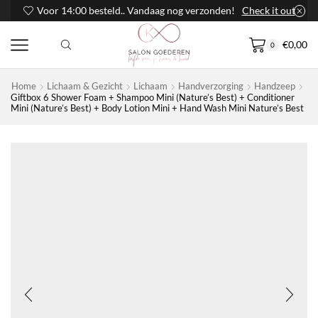
Voor 14:00 besteld.. Vandaag nog verzonden!
Check it out
€
0,00
0
Home
Lichaam & Gezicht
Lichaam
Handverzorging
Handzeep
Giftbox 6 Shower Foam + Shampoo Mini (Nature’s Best) + Conditioner
Mini (Nature’s Best) + Body Lotion Mini + Hand Wash Mini Nature’s Best