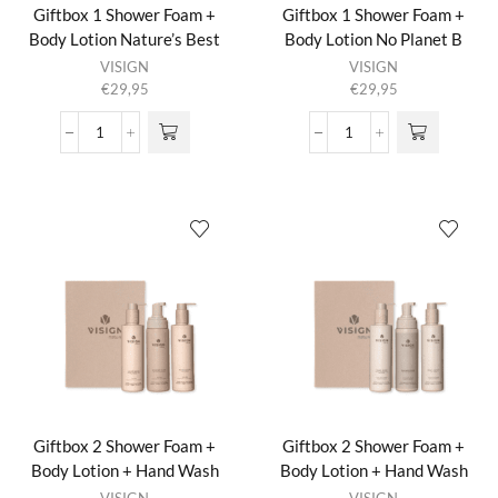
Giftbox 1 Shower Foam +
Giftbox 1 Shower Foam +
Body Lotion Nature’s Best
Body Lotion No Planet B
VISIGN
VISIGN
€
29,95
€
29,95
Giftbox
Giftbox
1
1
Shower
Shower
Foam
Foam
+
+
Body
Body
Lotion
Lotion
Nature's
No
Best
Planet
aantal
B
aantal
Giftbox 2 Shower Foam +
Giftbox 2 Shower Foam +
Body Lotion + Hand Wash
Body Lotion + Hand Wash
23:55
Nature’s Best