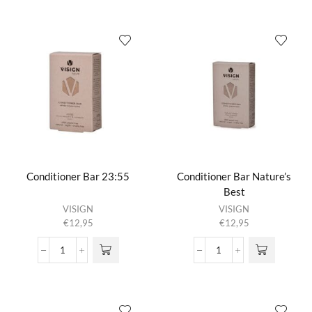
Nature's
No
Best
Planet
aantal
B
aantal
Conditioner Bar 23:55
Conditioner Bar Nature’s
Best
VISIGN
VISIGN
€
12,95
€
12,95
Conditioner
Conditioner
Bar
Bar
23:55
Nature's
aantal
Best
aantal