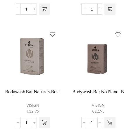
meerdere
€13,95
variaties.
tot
Bodylotion
Bodywash
Deze optie
€14,95
No
Bar
kan gekozen
Planet
23:55
worden op de
B
aantal
productpagina
aantal
Bodywash Bar Nature’s Best
Bodywash Bar No Planet B
VISIGN
VISIGN
€
12,95
€
12,95
Bodywash
Bodywash
Bar
Bar