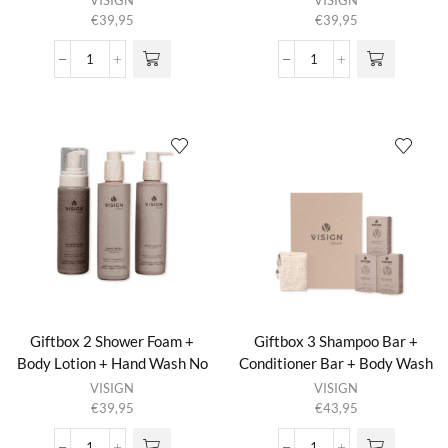
VISIGN
VISIGN
€
39,95
€
39,95
Giftbox
Giftbox
2
2
Shower
Shower
Foam
Foam
+
+
Body
Body
Lotion
Lotion
+
+
Hand
Hand
Wash
Wash
23:55
Nature's
aantal
Best
aantal
Giftbox 2 Shower Foam +
Giftbox 3 Shampoo Bar +
Body Lotion + Hand Wash No
Conditioner Bar + Body Wash
Planet B
Bar + Solid Bar Bag 23:55
VISIGN
VISIGN
€
39,95
€
43,95