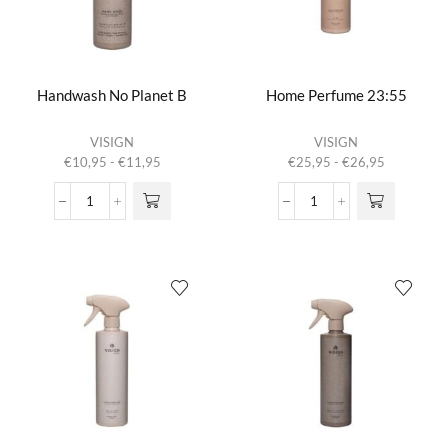
Handwash No Planet B
Home Perfume 23:55
Dit product
Dit product
VISIGN
VISIGN
heeft
heeft
Prijsklasse:
Prijsklasse:
€
10,95
-
€
11,95
€
25,95
-
€
26,95
meerdere
meerdere
€10,95
€25,95
variaties.
variaties.
tot
tot
Handwash
Home
Deze optie
Deze optie
€11,95
€26,95
No
Perfume
kan gekozen
kan gekozen
Planet
23:55
worden op de
worden op de
B
aantal
productpagina
productpagina
aantal