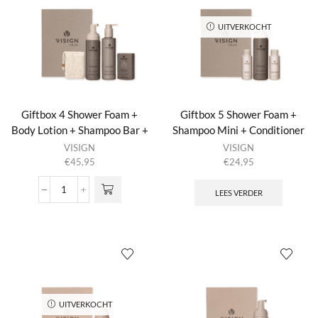
Lotion
Lotion
+
+
Shampoo
UITVERKOCHT
Shampoo
Bar
Bar
+
+
Solid
Solid
Bar
Bar
Bag
Bag
23:55
Nature's
Giftbox 4 Shower Foam +
Giftbox 5 Shower Foam +
aantal
Best
Body Lotion + Shampoo Bar +
Shampoo Mini + Conditioner
aantal
Solid Bar Bag No Planet B
Mini
VISIGN
VISIGN
€
45,95
€
24,95
LEES VERDER
Giftbox
4
Shower
Foam
+
Body
Lotion
+
Shampoo
UITVERKOCHT
Bar