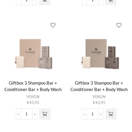
Giftbox
Giftbox
2
3
Shower
Shampoo
Foam
Bar
+
+
Body
Conditioner
Lotion
Bar
+
+
Hand
Body
Wash
Wash
No
Bar
Planet
+
B
Solid
aantal
Bar
Bag
Giftbox 3 Shampoo Bar +
Giftbox 3 Shampoo Bar +
23:55
Conditioner Bar + Body Wash
Conditioner Bar + Body Wash
aantal
Bar + Solid Bar Bag Nature’s
Bar + Solid Bar Bag No
VISIGN
VISIGN
Best
Planet B
€
43,95
€
43,95
Giftbox
Giftbox
3
3
Shampoo
Shampoo