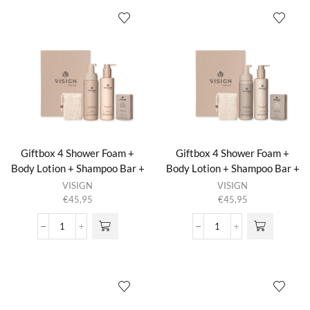
Bar
Bar
+
+
Conditioner
Conditioner
Bar
Bar
+
+
Body
Body
Wash
Wash
Bar
Bar
+
+
Solid
Solid
Bar
Bar
Bag
Bag
Giftbox 4 Shower Foam +
Giftbox 4 Shower Foam +
Nature's
No
Body Lotion + Shampoo Bar +
Body Lotion + Shampoo Bar +
Best
Planet
Solid Bar Bag 23:55
Solid Bar Bag Nature’s Best
VISIGN
VISIGN
aantal
B
€
45,95
€
45,95
aantal
Giftbox
Giftbox
4
4
Shower
Shower
Foam
Foam
+
+
Body
Body