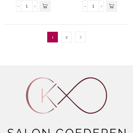
Scented
Scented
Concrete
Glass
Candle
Candle
No
23:55
Planet
aantal
B
1
2
aantal