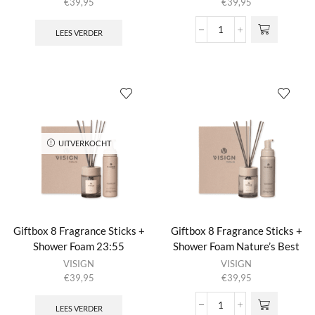
Mini (Nature’s Best) 23:55
Mini (Nature’s Best) Nature’s
€
39,95
€
39,95
Best
LEES VERDER
Giftbox
7
Shower
Foam
+
Body
Lotion
+
Shampoo
UITVERKOCHT
Mini
(Nature's
Best)
+
Conditioner
Mini
Giftbox 8 Fragrance Sticks +
Giftbox 8 Fragrance Sticks +
(Nature's
Shower Foam 23:55
Shower Foam Nature’s Best
Best)
Nature's
VISIGN
VISIGN
Best
€
39,95
€
39,95
aantal
LEES VERDER
Giftbox