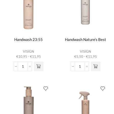
Nature's
No
Best
Planet
aantal
B
aantal
Handwash 23:55
Handwash Nature’s Best
Dit product
Dit product
VISIGN
VISIGN
heeft
heeft
Prijsklasse:
Prijsklasse:
€
10,95
-
€
11,95
€
5,50
-
€
11,95
meerdere
meerdere
€10,95
€5,50
variaties.
variaties.
tot
tot
Handwash
Handwash
Deze optie
Deze optie
€11,95
€11,95
23:55
Nature's
kan gekozen
kan gekozen
aantal
Best
worden op de
worden op de
aantal
productpagina
productpagina