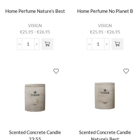
Home Perfume Nature’s Best
Home Perfume No Planet B
Dit product
Dit product
VISIGN
VISIGN
heeft
heeft
Prijsklasse:
Prijsklasse:
€
25,95
-
€
26,95
€
25,95
-
€
26,95
meerdere
meerdere
€25,95
€25,95
variaties.
variaties.
tot
tot
Home
Home
Deze optie
Deze optie
€26,95
€26,95
Perfume
Perfume
kan gekozen
kan gekozen
Nature's
No
worden op de
worden op de
Best
Planet
productpagina
productpagina
aantal
B
aantal
Scented Concrete Candle
Scented Concrete Candle
23:55
Nature’s Best