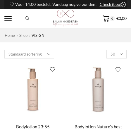
Voor 14:00 besteld.. Vandaag nog verzonden!
Check it out
€
0,00
0
Home
Shop
VISIGN
Products
per
page
Bodylotion 23:55
Bodylotion Nature’s best