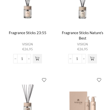
Fragrance Sticks 23:55
Fragrance Sticks Nature’s
Best
Dit product
Dit product
VISIGN
VISIGN
heeft
heeft
€
26,95
€
26,95
meerdere
meerdere
variaties.
variaties.
Fragrance
Fragrance
Deze optie
Deze optie
Sticks
Sticks
kan gekozen
kan gekozen
23:55
Nature's
worden op de
worden op de
aantal
Best
productpagina
productpagina
aantal