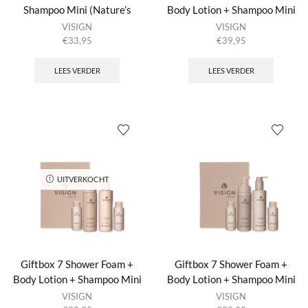
Shampoo Mini (Nature’s
Body Lotion + Shampoo Mini
Lotion
Best) + Conditioner Mini
(Nature’s Best) +
Mini
VISIGN
VISIGN
+
(Nature’s Best) + Body Lotion
Condi+B34:B35tioner Mini
€
33,95
€
39,95
Hand
Mini + Hand Wash Mini No
(Nature’s Best) No Planet B
Wash
Planet B
LEES VERDER
LEES VERDER
Mini
Nature's
Best
aantal
UITVERKOCHT
Giftbox 7 Shower Foam +
Giftbox 7 Shower Foam +
Body Lotion + Shampoo Mini
Body Lotion + Shampoo Mini
(Nature’s Best) + Conditioner
(Nature’s Best) + Conditioner
VISIGN
VISIGN