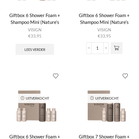
Giftbox 6 Shower Foam +
Giftbox 6 Shower Foam +
Shampoo Mini (Nature’s
Shampoo Mini (Nature’s
Best) + Conditioner Mini
Best) + Conditioner Mini
VISIGN
VISIGN
(Nature’s Best) + Body Lotion
(Nature’s Best) + Body Lotion
€
33,95
€
33,95
Mini + Hand Wash Mini
Mini + Hand Wash Mini
23:55
Nature’s Best
LEES VERDER
Giftbox
6
Shower
Foam
+
Shampoo
Mini
(Nature's
Best)
UITVERKOCHT
UITVERKOCHT
+
Conditioner
Mini
(Nature's
Best)
+
Giftbox 6 Shower Foam +
Giftbox 7 Shower Foam +
Body