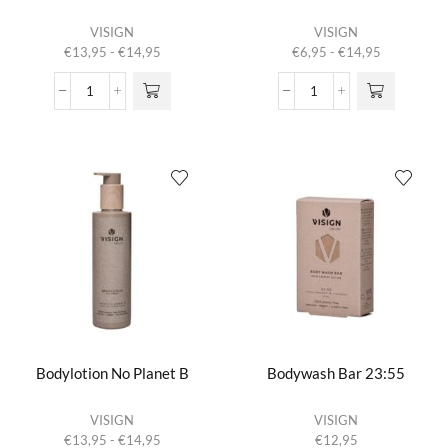
Dit product
Dit product
VISIGN
VISIGN
heeft
heeft
Prijsklasse:
Prijsklasse:
€
13,95
-
€
14,95
€
6,95
-
€
14,95
meerdere
meerdere
€13,95
€6,95
variaties.
variaties.
tot
tot
Bodylotion
Bodylotion
Deze optie
Deze optie
€14,95
€14,95
23:55
Nature's
kan gekozen
kan gekozen
aantal
best
worden op de
worden op de
aantal
productpagina
productpagina
Bodylotion No Planet B
Bodywash Bar 23:55
Dit product
VISIGN
VISIGN
heeft
Prijsklasse:
€
13,95
-
€
14,95
€
12,95