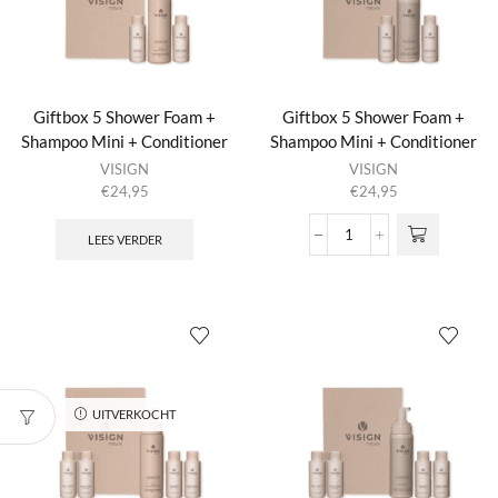
+
Solid
Bar
Bag
No
Giftbox 5 Shower Foam +
Giftbox 5 Shower Foam +
Planet
Shampoo Mini + Conditioner
Shampoo Mini + Conditioner
B
Mini 23:55
Mini Nature’s Best
aantal
VISIGN
VISIGN
€
24,95
€
24,95
LEES VERDER
Giftbox
5
Shower
Foam
+
Shampoo
Mini
+
Conditioner
UITVERKOCHT
Mini
Nature's
Best
aantal