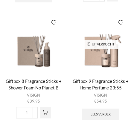
8
Fragrance
Sticks
+
Shower
Foam
Nature's
Best
UITVERKOCHT
aantal
Giftbox 8 Fragrance Sticks +
Giftbox 9 Fragrance Sticks +
Shower Foam No Planet B
Home Perfume 23:55
VISIGN
VISIGN
€
39,95
€
54,95
LEES VERDER
Giftbox
8
Fragrance
Sticks