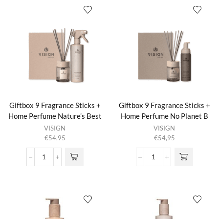
+
Shower
Foam
No
Planet
B
aantal
Giftbox 9 Fragrance Sticks +
Giftbox 9 Fragrance Sticks +
Home Perfume Nature’s Best
Home Perfume No Planet B
VISIGN
VISIGN
€
54,95
€
54,95
Giftbox
Giftbox
9
9
Fragrance
Fragrance
Sticks
Sticks
+
+
Home
Home
Perfume
Perfume