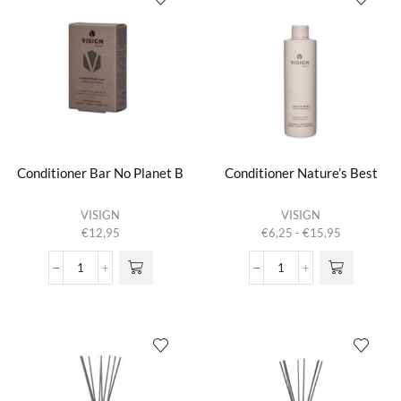
Conditioner Bar No Planet B
Conditioner Nature’s Best
Dit product
VISIGN
VISIGN
heeft
Prijsklasse:
€
12,95
€
6,25
-
€
15,95
meerdere
€6,25
variaties.
tot
Conditioner
Conditioner
Deze optie
€15,95
Bar
Nature's
kan gekozen
No
Best
worden op de
Planet
aantal
productpagina
B
aantal