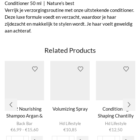
Conditioner 50 ml | Nature’s best
Verrijk je verzorgingsroutine met onze uitstekende conditioner.
Deze luxe formule voedt en verzacht, waardoor je haar
zijdezacht en makkelijk te stylen wordt. Je haar voelt geweldig
aan achteraf.
Related Products
Nº02 Nourishing
Volumizing Spray
Conditioning
Shampoo Argan &
Shaping Chantilly
Dit product
Honey
Back Bar
Hd Lifestyle
Hd Lifestyle
heeft
Prijsklasse:
€
6,99
-
€
15,60
€
10,85
€
12,50
meerdere
€6,99
variaties.