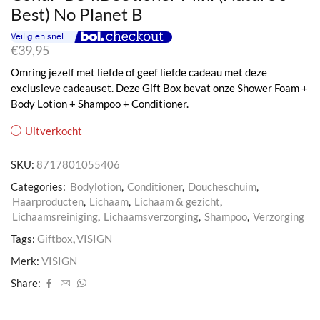
Best) No Planet B
€
39,95
Omring jezelf met liefde of geef liefde cadeau met deze
exclusieve cadeauset. Deze Gift Box bevat onze Shower Foam +
Body Lotion + Shampoo + Conditioner.
Uitverkocht
SKU:
8717801055406
Categories:
Bodylotion
,
Conditioner
,
Doucheschuim
,
Haarproducten
,
Lichaam
,
Lichaam & gezicht
,
Lichaamsreiniging
,
Lichaamsverzorging
,
Shampoo
,
Verzorging
Tags:
Giftbox
,
VISIGN
Merk:
VISIGN
Share: