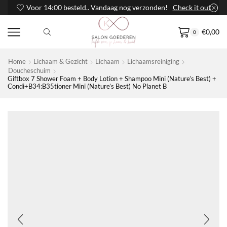
Voor 14:00 besteld.. Vandaag nog verzonden!
Check it out
€
0,00
0
Home
Lichaam & Gezicht
Lichaam
Lichaamsreiniging
Doucheschuim
Giftbox 7 Shower Foam + Body Lotion + Shampoo Mini (Nature’s Best) +
Condi+B34:B35tioner Mini (Nature’s Best) No Planet B