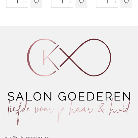
tot
Nº02
Volumizing
Conditioning
Deze optie
€15,60
Nourishing
Spray
Shaping
kan gekozen
Shampoo
aantal
Chantilly
worden op de
Argan
aantal
productpagina
&
Honey
aantal
info@salongoederen.nl