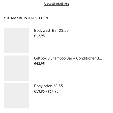
View all products
YOU MAY BE INTERESTED IN…
Bodywash Bar 23:55
€
12,95
Giftbox 3 Shampoo Bar + Conditioner Bar + Body Wash Bar + Solid Bar Bag No Planet B
€
43,95
Bodylotion 23:55
Prijsklasse:
€
13,95
-
€
14,95
€13,95
tot
€14,95