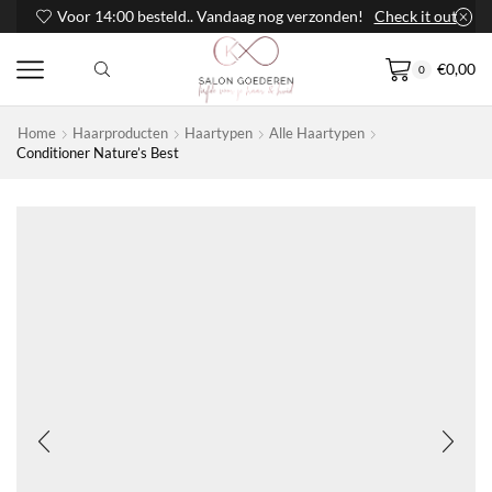
Voor 14:00 besteld.. Vandaag nog verzonden!
Check it out
€
0,00
0
Home
Haarproducten
Haartypen
Alle Haartypen
Conditioner Nature’s Best