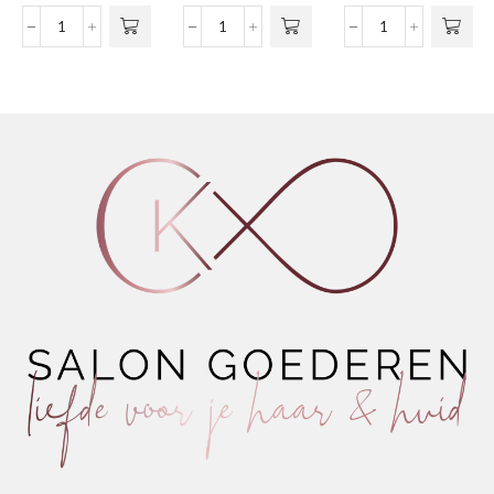
€6,99
variaties.
tot
Strong
Nº01
Conditioning
Deze optie
€15,90
Gel
Color
Shaping
kan gekozen
Firm
Shampoo
Chantilly
worden op de
Hold
Fig
aantal
productpagina
aantal
&
Almond
aantal