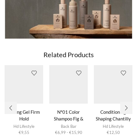
Related Products
Strong Gel Firm
Nº01 Color
Conditioning
Hold
Shampoo Fig &
Shaping Chantilly
Dit product
Almond
Hd Lifestyle
Back Bar
Hd Lifestyle
heeft
Prijsklasse:
€
9,55
€
6,99
-
€
15,90
€
12,50
meerdere