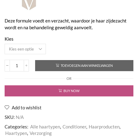
€15,95
Deze formule voedt en verzacht, waardoor je haar zijde­zacht
wordt en na behandeling geweldig aanvoelt.
Kies
TOEVOEGEN AAN WINKELWAGEN
Conditioner
Nature's
OR
Best
aantal
BUY NOW
Add to wishlist
SKU:
N/A
Categories:
Alle haartypen
,
Conditioner
,
Haarproducten
,
Haartypen
,
Verzorging