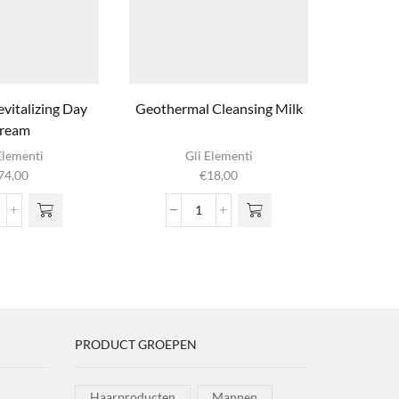
evitalizing Day
Geothermal Cleansing Milk
Profess
ream
Elementi
Gli Elementi
S
74,00
€
18,00
recious
Geothermal
vitalizing
Cleansing
ay
Milk
ream
aantal
ntal
PRODUCT GROEPEN
Haarproducten
Mannen