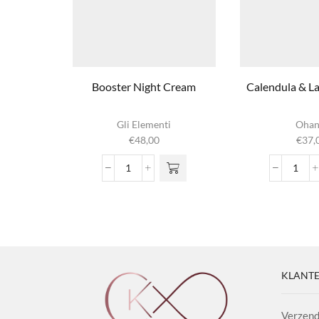
Booster Night Cream
Calendula & L
Gli Elementi
Ohan
€
48,00
€
37,
Booster
Cale
Night
&
Cream
Lave
aantal
Olie
aanta
KLANTE
Verzend