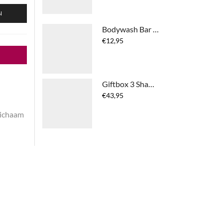
tot
€26,95
N
Bodywash Bar No Planet B
€
12,95
Giftbox 3 Shampoo Bar + Conditioner Bar + Body Wash Bar + Solid Bar Bag No Planet B
€
43,95
ichaam