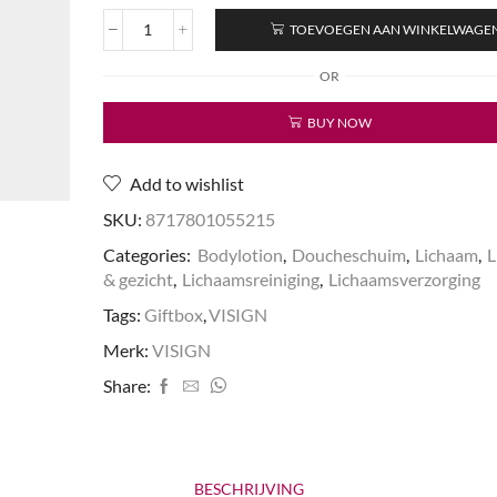
TOEVOEGEN AAN WINKELWAGE
Giftbox
1
OR
Shower
Foam
BUY NOW
+
Body
Lotion
Add to wishlist
Nature's
Best
SKU:
8717801055215
aantal
Categories:
Bodylotion
,
Doucheschuim
,
Lichaam
,
L
& gezicht
,
Lichaamsreiniging
,
Lichaamsverzorging
Tags:
Giftbox
,
VISIGN
Merk:
VISIGN
Share:
BESCHRIJVING