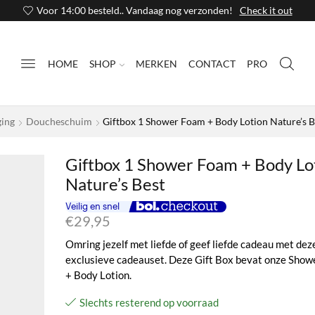
Voor 14:00 besteld.. Vandaag nog verzonden!
Check it out
HOME
SHOP
MERKEN
CONTACT
PRO
ging
Doucheschuim
Giftbox 1 Shower Foam + Body Lotion Nature’s B
Giftbox 1 Shower Foam + Body Lo
Nature’s Best
€
29,95
Omring jezelf met liefde of geef liefde cadeau met dez
exclusieve cadeauset. Deze Gift Box bevat onze Show
+ Body Lotion.
Slechts resterend op voorraad