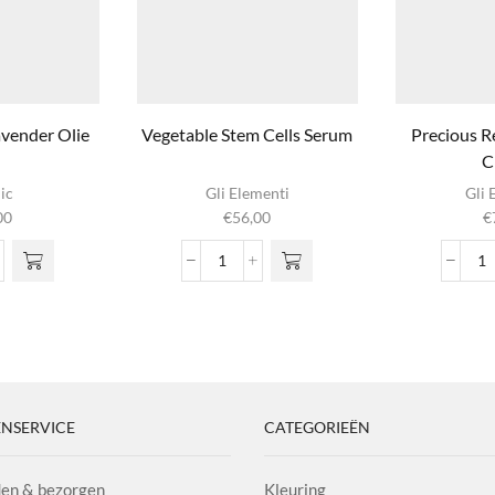
avender Olie
Vegetable Stem Cells Serum
Precious R
C
ic
Gli Elementi
Gli 
00
€
56,00
€
ndula
Vegetable
P
Stem
Re
nder
Cells
D
Serum
C
l
aantal
aa
NSERVICE
CATEGORIEËN
en & bezorgen
Kleuring