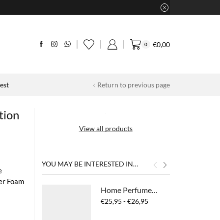
€
0,00
0
est
Return to previous page
tion
View all products
YOU MAY BE INTERESTED IN…
e
er Foam
Home Perfume No Planet B
Prijsklasse:
€
25,95
-
€
26,95
€25,95