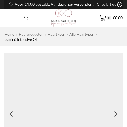
Voor 14:00 besteld.. Vandaag nog verzonden!
Check it out
€
0,00
0
Home
Haarproducten
Haartypen
Alle Haartypen
Luminò Intensive Oil