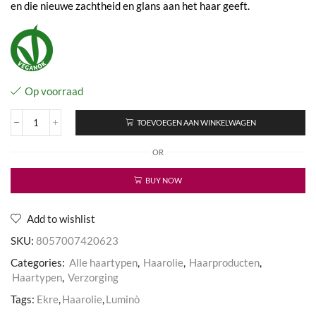
en die nieuwe zachtheid en glans aan het haar geeft.
Op voorraad
TOEVOEGEN AAN WINKELWAGEN
Luminò
Intensive
OR
Oil
aantal
BUY NOW
Add to wishlist
SKU:
8057007420623
Categories:
Alle haartypen
,
Haarolie
,
Haarproducten
,
Haartypen
,
Verzorging
Tags:
Ekre
,
Haarolie
,
Luminò