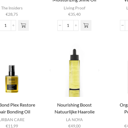
The Insiders
Living Proof
€
28,75
€
35,40
Go
Living
With
Proof
The
Curl
Glow
Moisturizing
Hair
Shine
Oil
Oil
aantal
aantal
Bond Plex Restore
Nourishing Boost
Org
air Bonding Oil
Natuurlijke Haarolie
P
Di
URBAN CARE
LA NOYA
€
11,99
€
49,00
€
m