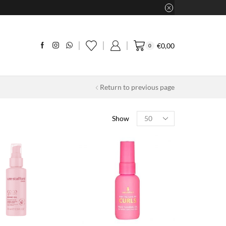
€
0,00
0
Return to previous page
Products
Show
per
page