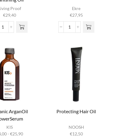
Living Proof
Ekre
€
29,40
€
27,95
Living
Luminò
Proof
Intensive
No
Oil
Frizz
aantal
Vanishing
Oil
aantal
anic ArganOil
Protecting Hair Oil
owerSerum
t product
KIS
NOOSH
heeft
Prijsklasse:
4,00
-
€
25,90
€
12,50
eerdere