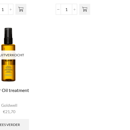
€4,00
aties. Deze
tot
Organic
Protecting Hair Oil
ptie kan
€25,90
ArganOil
aantal
ekozen
PowerSerum
den op de
aantal
uctpagina
UITVERKOCHT
r Oil treatment
Goldwell
€
21,70
LEES VERDER