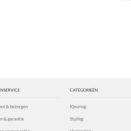
Radiance
Frizz
Oil
Oil™
aantal
aantal
NSERVICE
CATEGORIEËN
en & bezorgen
Kleuring
n & garantie
Styling