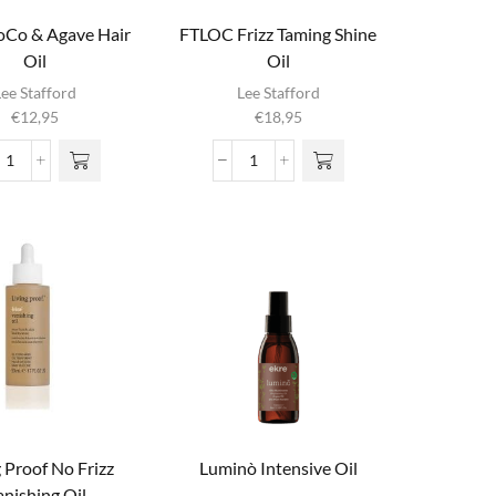
oCo & Agave Hair
FTLOC Frizz Taming Shine
Oil
Oil
Lee Stafford
Lee Stafford
€
12,95
€
18,95
CoCo
FTLOC
LoCo
Frizz
&
Taming
Agave
Shine
Hair
Oil
Oil
aantal
aantal
g Proof No Frizz
Luminò Intensive Oil
anishing Oil