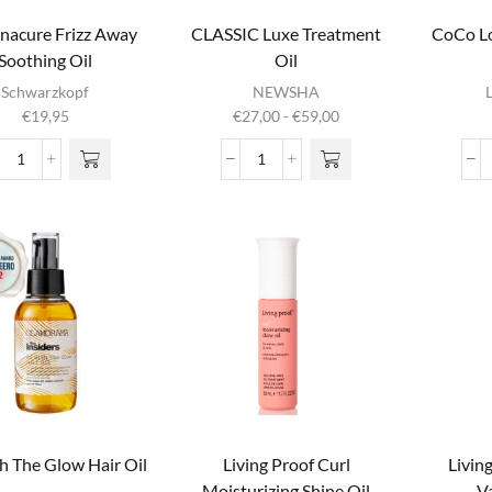
nacure Frizz Away
CLASSIC Luxe Treatment
CoCo L
Soothing Oil
Oil
Dit product
Schwarzkopf
NEWSHA
heeft
Prijsklasse:
€
19,95
€
27,00
-
€
59,00
meerdere
€27,00
variaties. Deze
tot
BC
CLASSIC
optie kan
€59,00
Bonacure
Luxe
gekozen
Frizz
Treatment
worden op de
Away
Oil
productpagina
Soothing
aantal
Oil
aantal
h The Glow Hair Oil
Living Proof Curl
Livin
Moisturizing Shine Oil
V