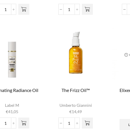
vari
No:6
Nourishing
o
Bond
Boost
g
Plex
Natuurlijke
wor
Restore
Haarolie
prod
Repair
aantal
Bonding
Oil
aantal
nating Radiance Oil
The Frizz Oil™
Elixe
Label M
Umberto Giannini
€
41,05
€
14,49
Rejuvenating
The