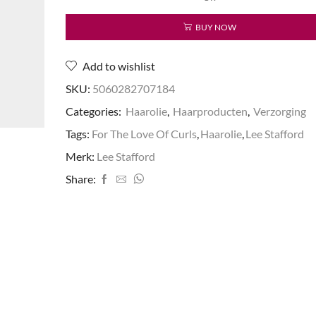
Taming
Shine
BUY NOW
Oil
aantal
Add to wishlist
SKU:
5060282707184
Categories:
Haarolie
,
Haarproducten
,
Verzorging
Tags:
For The Love Of Curls
,
Haarolie
,
Lee Stafford
Merk:
Lee Stafford
Share: