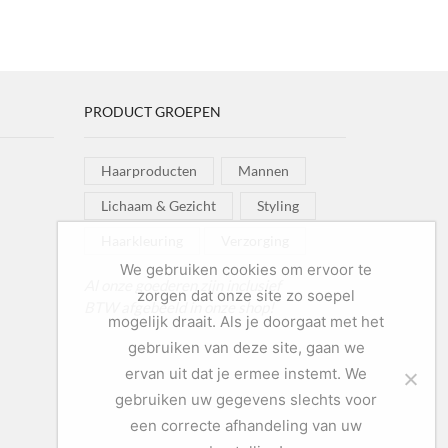
ask
Extra
 op de
ream
Strong
pagina
lus
aantal
ntal
PRODUCT GROEPEN
Haarproducten
Mannen
Lichaam & Gezicht
Styling
Haarkleuring
Verzorging
We gebruiken cookies om ervoor te
Al onze goederen zijn inclusief
zorgen dat onze site zo soepel
BTW afgebeeld in onze shop!
mogelijk draait. Als je doorgaat met het
gebruiken van deze site, gaan we
ervan uit dat je ermee instemt. We
gebruiken uw gegevens slechts voor
een correcte afhandeling van uw