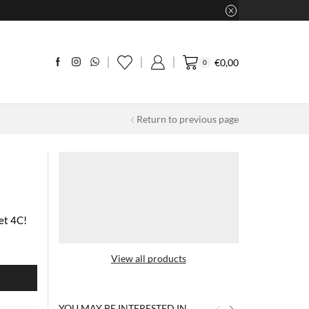
€
0,00
0
Return to previous page
et 4C!
View all products
N
YOU MAY BE INTERESTED IN…