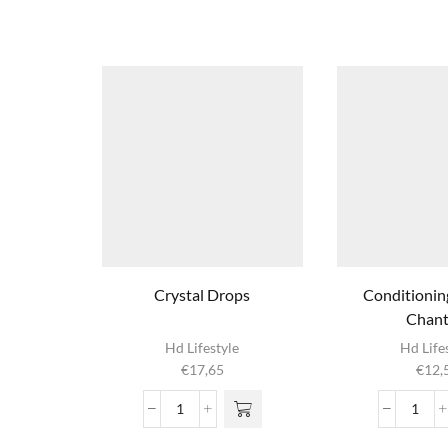
Crystal Drops
Conditionin
Chanti
Hd Lifestyle
Hd Life
€
17,65
€
12,
Crystal
Condi
Drops
Shap