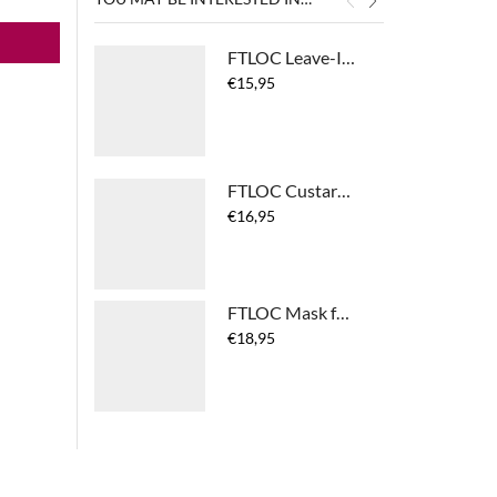
FTLOC Leave-In Moisture Mist
€
15,95
FTLOC Custard Cream
€
16,95
FTLOC Mask for Waves
€
18,95