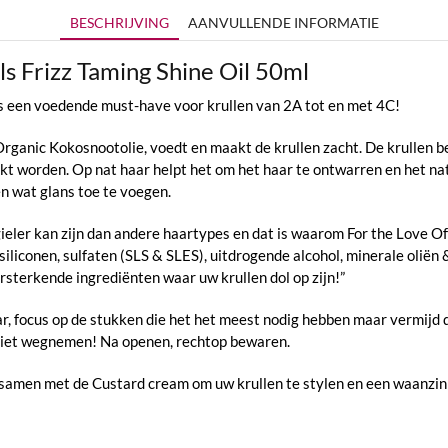
BESCHRIJVING
AANVULLENDE INFORMATIE
ls Frizz Taming Shine Oil 50ml
 is een voedende must-have voor krullen van 2A tot en met 4C!
rganic Kokosnootolie, voedt en maakt de krullen zacht. De krullen b
t worden. Op nat haar helpt het om het haar te ontwarren en het natu
n wat glans toe te voegen.
agieler kan zijn dan andere haartypes en dat is waarom For the Love 
liconen, sulfaten (SLS & SLES), uitdrogende alcohol, minerale oliën &
terkende ingrediënten waar uw krullen dol op zijn!”
r, focus op de stukken die het het meest nodig hebben maar vermijd 
 niet wegnemen! Na openen, rechtop bewaren.
ie samen met de Custard cream om uw krullen te stylen en een waanzin