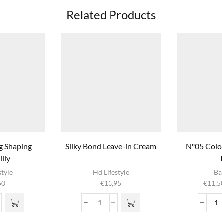
Related Products
g Shaping
Silky Bond Leave-in Cream
Nº05 Colo
lly
Dit pr
style
Hd Lifestyle
Ba
hee
50
€
13,95
€
11,5
meer
variatie
tioning
Silky
N
optie
ing
Bond
C
geko