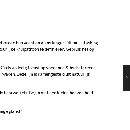
ehouden hun vocht en glans langer. Dit multi-tasking
urlijke krulpatroon te definiëren. Gebruik het op
Of Curls volledig focust op voedende & hydraterende
 waxen. Deze lijn is samengesteld uit natuurlijk
de haarwortels. Begin met een kleine hoeveelheid.
nige glans!”