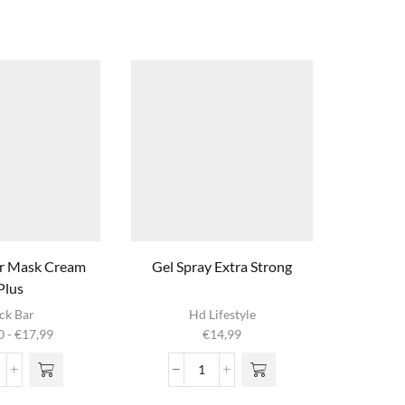
r Mask Cream
Gel Spray Extra Strong
Hairg
Plus
oduct
ck Bar
Hd Lifestyle
ft
Prijsklasse:
0
-
€
17,99
€
14,99
dere
€11,50
s. Deze
tot
º05
Gel
 kan
€17,99
olor
Spray
zen