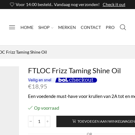
Voor 14:00 besteld.. Vandaag nog verzonden!
Check it out
HOME
SHOP
MERKEN
CONTACT
PRO
C Frizz Taming Shine Oil
FTLOC Frizz Taming Shine Oil
€
18,95
Een voedende must-have voor krullen van 2A tot en m
Op voorraad
TOEVOEGEN AAN WINKELWAGE
FTLOC
Frizz
OR