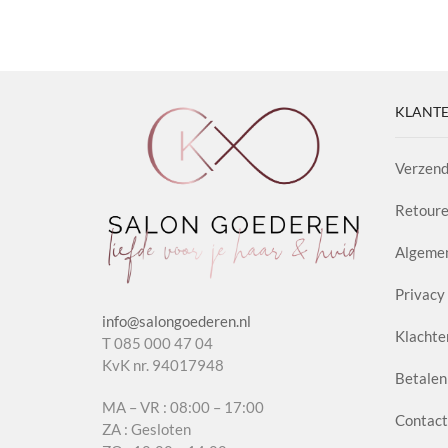
aantal
Chant
aanta
KLANTE
Verzend
Retoure
Algeme
Privacy 
info@salongoederen.nl
Klachte
T 085 000 47 04
KvK nr. 94017948
Betalen
MA – VR : 08:00 – 17:00
Contact
ZA : Gesloten