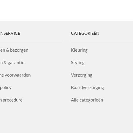
illy
Leave-
M
worden
l
in
C
product
Cream
P
aantal
aa
NSERVICE
CATEGORIEËN
en & bezorgen
Kleuring
n & garantie
Styling
ne voorwaarden
Verzorging
policy
Baardverzorging
n procedure
Alle categorieën