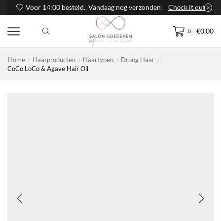
Voor 14:00 besteld.. Vandaag nog verzonden!
Check it out
€
0,00
0
Home
Haarproducten
Haartypen
Droog Haar
CoCo LoCo & Agave Hair Oil