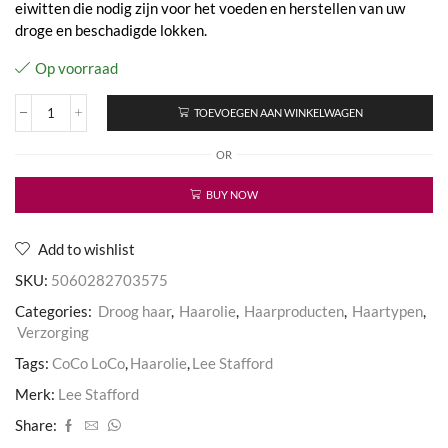
eiwitten die nodig zijn voor het voeden en herstellen van uw
droge en beschadigde lokken.
Op voorraad
TOEVOEGEN AAN WINKELWAGEN
CoCo
LoCo
OR
&
Agave
Hair
BUY NOW
Oil
aantal
Add to wishlist
SKU:
5060282703575
Categories:
Droog haar
,
Haarolie
,
Haarproducten
,
Haartypen
,
Verzorging
Tags:
CoCo LoCo
,
Haarolie
,
Lee Stafford
Merk:
Lee Stafford
Share: