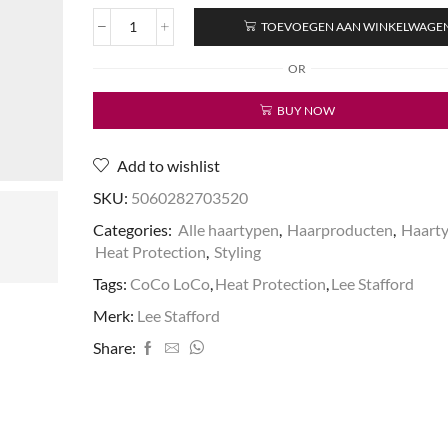
TOEVOEGEN AAN WINKELWAGE
CoCo
LoCo
OR
&
Agave
BUY NOW
Heat
Protection
Mist
Add to wishlist
aantal
SKU:
5060282703520
Categories:
Alle haartypen
,
Haarproducten
,
Haart
Heat Protection
,
Styling
Tags:
CoCo LoCo
,
Heat Protection
,
Lee Stafford
Merk:
Lee Stafford
Share: