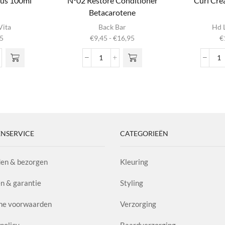
lus 100ml
Nº02 Restore Conditioner
Curl Cre
Betacarotene
ct
Dit product
Vita
Back Bar
Hd L
heeft
Prijsklasse:
5
€
9,45
-
€
16,95
€
e
meerdere
€9,45
Deze
variaties. Deze
tot
Nº02
C
n
optie kan
€16,95
r
Restore
C
gekozen
Conditioner
Am
 de
worden op de
l
Betacarotene
aa
ina
productpagina
l
aantal
NSERVICE
CATEGORIEËN
en & bezorgen
Kleuring
n & garantie
Styling
ne voorwaarden
Verzorging