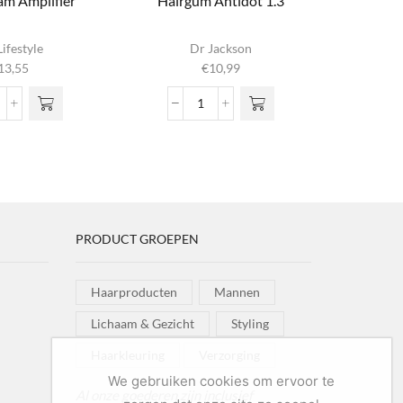
am Amplifier
Hairgum Antidot 1.3
Hyalu
C
ifestyle
Dr Jackson
13,55
€
10,99
url
Hairgum
ream
Antidot
plifier
1.3
ntal
aantal
PRODUCT GROEPEN
Haarproducten
Mannen
Lichaam & Gezicht
Styling
Haarkleuring
Verzorging
We gebruiken cookies om ervoor te
Al onze goederen zijn inclusief