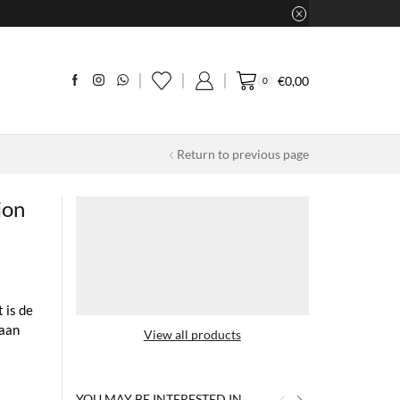
€
0,00
0
Return to previous page
ion
 is de
gaan
View all products
YOU MAY BE INTERESTED IN…