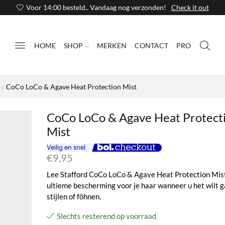
Voor 14:00 besteld.. Vandaag nog verzonden!
Check it out
HOME
SHOP
MERKEN
CONTACT
PRO
CoCo LoCo & Agave Heat Protection Mist
CoCo LoCo & Agave Heat Protect
Mist
€
9,95
Lee Stafford CoCo LoCo & Agave Heat Protection Mist
ultieme bescherming voor je haar wanneer u het wilt 
stijlen of föhnen.
Slechts resterend op voorraad