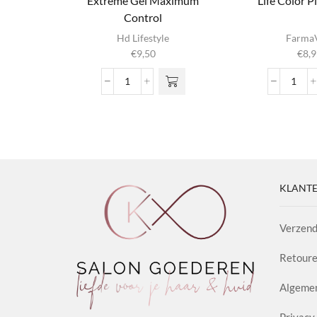
Extreme Gel Maximum
Life Color P
Control
Dit produ
Hd Lifestyle
Farma
heeft
€
9,50
€
8,9
meerder
variaties. 
Extreme
Life
optie ka
Gel
Colo
gekozen
Maximum
Plus
worden op
Control
100m
productpag
aantal
aanta
KLANTE
Verzend
Retoure
Algeme