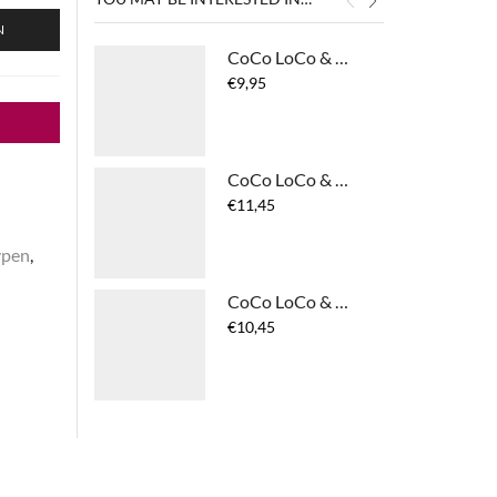
N
CoCo LoCo & Agave Texturising Dry Shampoo
€
9,95
CoCo LoCo & Agave Shine Mask
€
11,45
ypen
,
CoCo LoCo & Agave Moisture Mist
€
10,45